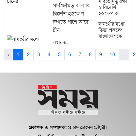
সার্বভৌমত্ব রক্ষা
ও বিদেশি
হস্তক্ষেপ রু...
সামর্থ্যের মধ্যে
তিস্তা প্রকল্পে
বাংলাদেশকে
সহায়ত...
আসিয়ানে যোগ
‹
1
2
3
4
5
6
7
8
9
10
...
2
দিতে সমর্থন
দেবে
মালয়েশিয়া, চীন
সহা...
তারেক রহমান-
আনোয়ার
ইব্রাহিমের বৈঠক
ও কূটনৈতিক বার্...
চীনের সঙ্গে
আরও গভীর
শিল্প
প্রকাশক ও সম্পাদক:
জেহাদ হোসেন চৌধুরী।
অংশীদারিত্ব
গড়ে তুলতে