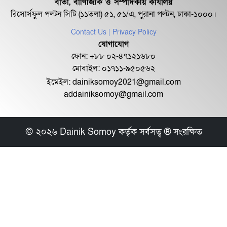
বার্তা, বাণিজ্যিক ও সম্পাদকীয় কার্যালয়
প্রধানমন্ত্রী
আ...
রিসোর্সফুল পল্টন সিটি (১১তলা) ৫১, ৫১/এ, পুরানা পল্টন, ঢাকা-১০০০।
তারেক রহমান
বেইজিং
Contact Us
| Privacy Policy
পৌঁছেছেন
যোগাযোগ
সুপার
ফোন: +৮৮ ০২-৪৭১২১৬৮০
কম্পিউটারে
মোবাইল: ০১৭১১-৯৫০৫৬২
যুক্তরাষ্ট্রকে
ইমেইল:
dainiksomoy2021@gmail.com
পেছনে ফেলল
চীন
addainiksomoy@gmail.com
প্রধানমন্ত্রীর সফরসঙ্গী হতে রাতে চীন
যাচ্ছেন দুই ম...
© ২০২৬ Dainik Somoy কর্তৃক সর্বসত্ব ® সংরক্ষিত