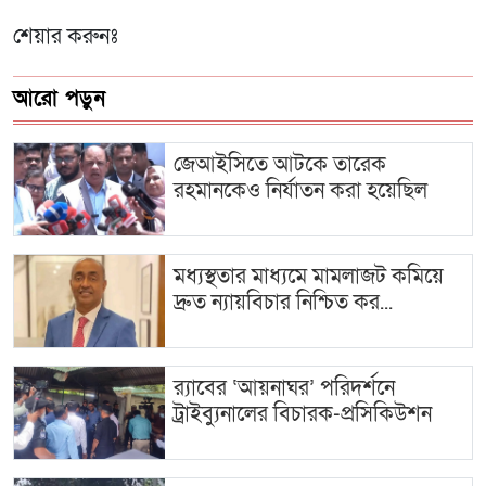
শেয়ার করুনঃ
আরো পড়ুন
জেআইসিতে আটকে তারেক
রহমানকেও নির্যাতন করা হয়েছিল
মধ্যস্থতার মাধ্যমে মামলাজট কমিয়ে
দ্রুত ন্যায়বিচার নিশ্চিত কর...
র‍্যাবের ‘আয়নাঘর’ পরিদর্শনে
ট্রাইব্যুনালের বিচারক-প্রসিকিউশন