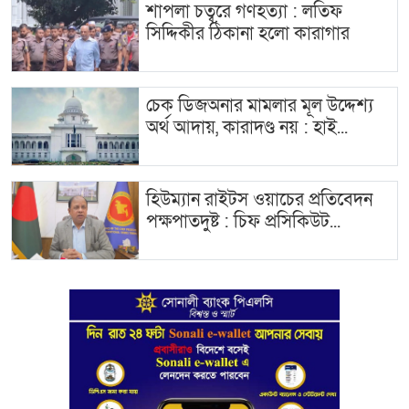
শাপলা চত্বরে গণহত্যা : লতিফ
সিদ্দিকীর ঠিকানা হলো কারাগার
চেক ডিজঅনার মামলার মূল উদ্দেশ্য
অর্থ আদায়, কারাদণ্ড নয় : হাই...
হিউম্যান রাইটস ওয়াচের প্রতিবেদন
পক্ষপাতদুষ্ট : চিফ প্রসিকিউট...