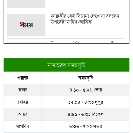
বাংলাদেশি যুবক নি...
ফারুকীর সেই সিনেমা দেখে যা বললেন
উপদেষ্টা নাহিদ-আসিফ
বাবাকে শেষ বিদায় জানাতে রোজারিওতে
মেসি
দিনাজপুরের ইউএনও ফজলে এলাহীকে
কুড়িগ্রামে বদলি
পাবনা এক্সপ্রেস ঈশ্বরদী জংশনে প্রবেশ ও
যাত্রাবিরতি...
নামাজের সময়সূচি
রাজউকের ইমারত পরিদর্শক বাপ্পিকে
ওয়াক্ত
সময়সূচি
জোন-৮ এ বদলী
‘রিহ্যাব-রাজউক ইন্সপেক্টর ও ভবন
মালিকদের যৌথ প্রযো...
ফজর
৪:১০ - ৫:২৬ ভোর
ধরাকে সরা জ্ঞান করেন উমেদার রানা
যোহর
১২:০৪ - ৪:৩১ দুপুর
জেআইসিতে আটকে তারেক রহমানকেও
আছর
৪:৪১ - ৬:৩১ বিকেল
নির্যাতন করা হয়েছিল
মাগরিব
৬:৩৬ - ৭:৫২ সন্ধ্যা
সম্পদের পাহাড় গড়েছেন নকল নবিশ