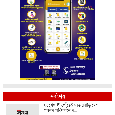
সর্বশেষ
মহেশখালী পৌঁছেই মাতারবাড়ি মেগা
প্রকল্প পরিদর্শনে প...