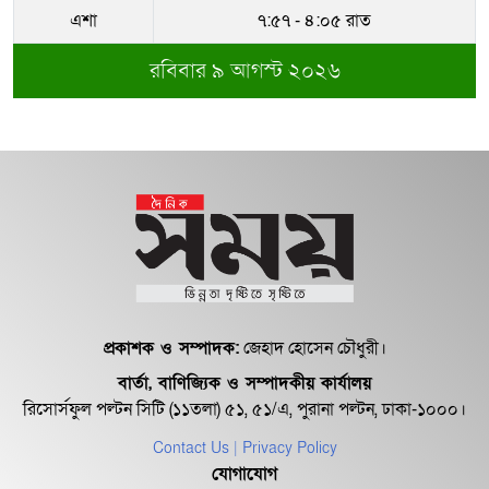
আতাউর রহমান
এশা
৭:৫৭ - ৪:০৫ রাত
রবিবার ৯ আগস্ট ২০২৬
অবশেষে বরখাস্ত রাজউকের শফিউল্লাহ
বাবু
১৮ জুলাই সব মোবাইল গ্রাহকরা পাবেন
১ জিবি ফ্রি ইন্টারনেট
শেরে বাংলা বালিকা মহাবিদ্যালয়ে ‘নিয়ম
ভেঙে নিয়োগ পরিক্ষা’
প্রকাশক ও সম্পাদক:
জেহাদ হোসেন চৌধুরী।
বার্তা, বাণিজ্যিক ও সম্পাদকীয় কার্যালয়
রিসোর্সফুল পল্টন সিটি (১১তলা) ৫১, ৫১/এ, পুরানা পল্টন, ঢাকা-১০০০।
Contact Us
| Privacy Policy
যোগাযোগ