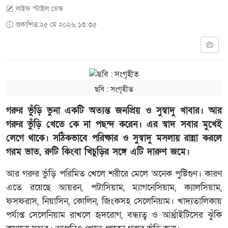
লাইফ স্টাইল ডেস্ক
প্রকাশিত:২৫ মে ২০২৬, ১৩:৩৫
ছবি ‍: সংগৃহীত
গরুর ভুঁড়ি ভুনা একটি অত্যন্ত জনপ্রিয় ও সুস্বাদু খাবার। আর
গরুর ভুঁড়ি খেতে কে না পছন্দ করেন। এর স্বাদ সবার মুখেই
লেগে থাকে। সঠিকভাবে পরিষ্কার ও সুস্বাদু মসলায় রান্না করলে
গরম ভাত, রুটি কিংবা খিচুড়ির সঙ্গে এটি দারুণ জমে।
আর গরুর ভুঁড়ি পরিমিত খেলে শরীরে মেলে অনেক পুষ্টিগুণ। কারণ
এতে রয়েছে আয়রন, পটাসিয়াম, ম্যাগনেসিয়াম, ক্যালসিয়াম,
ফসফরাস, নিয়াসিন, কোলিন, জিংকসহ সেলেনিয়াম। খাদ্যতালিকায়
পর্যাপ্ত সেলেনিয়াম রাখলে হৃদরোগ, বন্ধ্যত্ব ও আর্থ্রাইটিসের ঝুঁকি