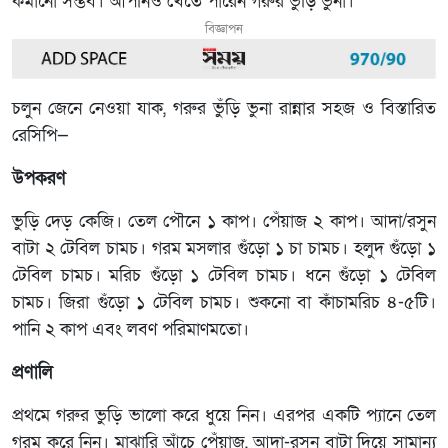
কমানো সম্ভব। আপনিও খেতে পারেন গরুর ভুঁড়ি ভুনা।
বিজ্ঞাপন
চলুন জেনে নেওয়া যাক, গরুর ভুঁড়ি ভুনা রান্নার সহজ ও বিস্তারিত
রেসিপি—
উপকরণ
ভুড়ি দেড় কেজি। তেল পৌনে ১ কাপ। পেঁয়াজ ২ কাপ। আদা/রসুন
বাটা ২ টেবিল চামচ। গরম মসলার গুঁড়ো ১ চা চামচ। হলুদ গুঁড়ো ১
টেবিল চামচ। মরিচ গুঁড়ো ১ টেবিল চামচ। ধনে গুঁড়ো ১ টেবিল
চামচ। জিরা গুঁড়ো ১ টেবিল চামচ। শুকনো বা কাঁচামরিচ ৪-৫টি।
পানি ২ কাপ এবং লবণ পরিমাণমতো।
প্রণালি
প্রথমে গরুর ভুড়ি ভালো করে ধুয়ে নিন। এরপর একটি প্যানে তেল
গরম করে নিন। মাঝারি আঁচে পেঁয়াজ, আদা-রসুন বাটা দিয়ে সামান্য