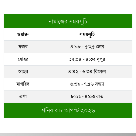
নামাজের সময়সূচি
ওয়াক্ত
সময়সূচি
ফজর
৪:০৮ - ৫:২৫ ভোর
যোহর
১২:০৪ - ৪:৩২ দুপুর
আছর
৪:৪২ - ৬:৩৪ বিকেল
মাগরিব
৬:৩৯ - ৭:৫৬ সন্ধ্যা
এশা
৮:০১ - ৪:০৩ রাত
শনিবার ৮ আগস্ট ২০২৬