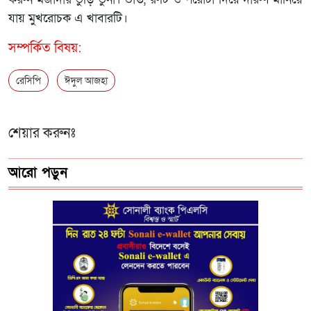
যায় মুখরোচক এ খাবারটি।
সম্পর্কিত বিষয়:
রেসিপি
ঈদুল আজহা
শেয়ার করুনঃ
আরো পড়ুন