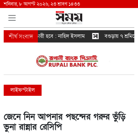
শনিবার, ৮ আগস্ট ২০২৬, ২৩ শ্রাবণ ১৪৩৩
সরকারও স্বৈরাচারী হবে : নাহিদ ইসলাম
বগুড়ায় ৭ শ্রমিকের 
লাইফস্টাইল
জেনে নিন আপনার পছন্দের গরুর ভুঁড়ি
ভুনা রান্নার রেসিপি