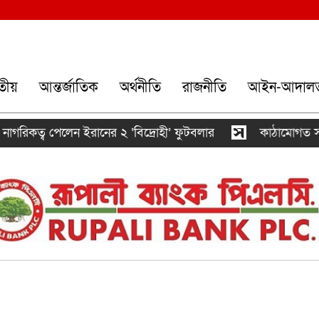
তীয়
আন্তর্জাতিক
অর্থনীতি
রাজনীতি
আইন-আদাল
গরিকত্ব পেলেন ইরানের ২ ‘বিদ্রোহী’ ফুটবলার
কাঠামোগত সংস্কা