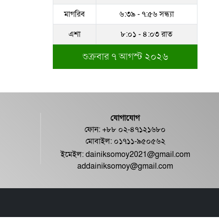
মাগরিব
৬:৩৯ - ৭:৫৬ সন্ধ্যা
এশা
৮:০১ - ৪:০৩ রাত
শুক্রবার ৭ আগস্ট ২০২৬
যোগাযোগ
ফোন: +৮৮ ০২-৪৭১২১৬৮০
মোবাইল: ০১৭১১-৯৫০৫৬২
ইমেইল:
dainiksomoy2021@gmail.com
addainiksomoy@gmail.com