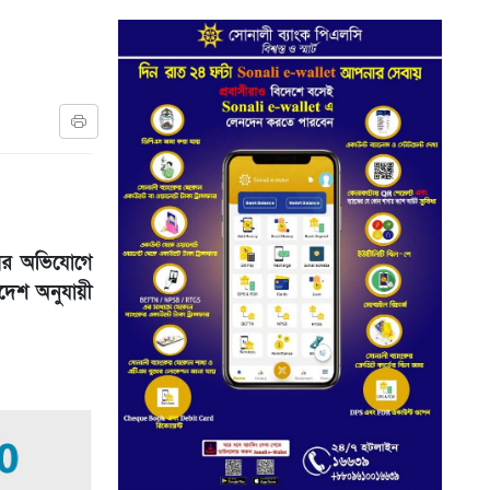
য়ের অভিযোগে
আদেশ অনুযায়ী