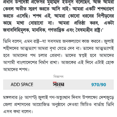
প্রধান উপদেষ্টা প্রফেসর মুহাম্মদ ইউনূস বলেছেন, আজ আমরা
কেবল অতীত স্মরণ করতে আসি নাই। আমরা একটি শপথগ্রহণ
করতে এসেছি। শপথ এই, আমরা কোনো ধরনের নিপীড়নের
কাছে মাথা নোয়াবো না। আমরা প্রতিষ্ঠা করব, একটা
জবাবদিহিমূলক, মানবিক, গণতান্ত্রিক এবং বৈষম্যহীন রাষ্ট্র।’
তিনি বলেন, এমন রাষ্ট্র—যা সবসময় জনকল্যাণে কাজ করবে। জুলাই
শহীদদের আত্মত্যাগ আমরা বৃথা যেতে দেব না। তাদের আত্মত্যাগই
হবে আমাদের পথ চলার প্রেরণা। তাদের স্বপ্নই হবে আমাদের
আগামী বাংলাদেশের নির্মাণ রাখা। আজকের এই দিনে এটাই হোক
আমাদের শপথ।
বিজ্ঞাপন
মঙ্গলবার (৫ আগস্ট) জুলাই গণ-অভ্যুত্থান দিবস উপলক্ষ্যে দেশজুড়ে
জেলা প্রশাসনের আয়োজিত অনুষ্ঠানে দেওয়া ভিডিও বার্তায় তিনি
এসব কথা বলেন।