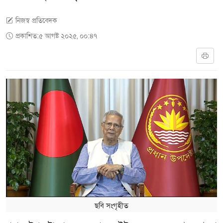
নিজস্ব প্রতিবেদক
প্রকাশিত:৫ আগষ্ট ২০২৫, ০০:৪৭
ছবি সংগৃহীত