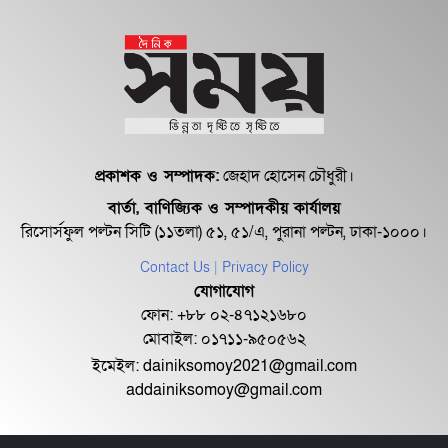
১৮ জুলাই সব মোবাইল গ্রাহকরা পাবেন
১ জিবি ফ্রি ইন্টারনেট
শেরে বাংলা বালিকা মহাবিদ্যালয়ে ‘নিয়ম
ভেঙে নিয়োগ পরিক্ষা’
প্রকাশক ও সম্পাদক:
জেহাদ হোসেন চৌধুরী।
বার্তা, বাণিজ্যিক ও সম্পাদকীয় কার্যালয়
রিসোর্সফুল পল্টন সিটি (১১তলা) ৫১, ৫১/এ, পুরানা পল্টন, ঢাকা-১০০০।
Contact Us
| Privacy Policy
যোগাযোগ
ফোন: +৮৮ ০২-৪৭১২১৬৮০
মোবাইল: ০১৭১১-৯৫০৫৬২
ইমেইল:
dainiksomoy2021@gmail.com
addainiksomoy@gmail.com