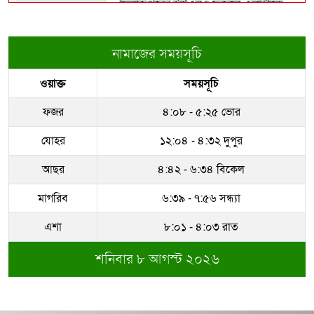
দিনাজপুরের ইউএনও ফজলে এলাহীকে
কুড়িগ্রামে বদলি
বিমানবন্দরে ভিআইপি-সিআইপিসহ
সবাইকে তল্লাশির নির্দে...
নামাজের সময়সূচি
রাজউকের ইমারত পরিদর্শক বাপ্পিকে
ওয়াক্ত
সময়সূচি
জোন-৮ এ বদলী
‘মানুষ তোমাকে নিয়ে হিংসা করবে, এটাই
স্বাভাবিক’; জর...
ফজর
৪:০৮ - ৫:২৫ ভোর
ধরাকে সরা জ্ঞান করেন উমেদার রানা
যোহর
১২:০৪ - ৪:৩২ দুপুর
রাষ্ট্রপতি নির্বাচন ২০ আগস্ট
আছর
৪:৪২ - ৬:৩৪ বিকেল
মাগরিব
৬:৩৯ - ৭:৫৬ সন্ধ্যা
সম্পদের পাহাড় গড়েছেন নকল নবিশ
আতাউর রহমান
এশা
৮:০১ - ৪:০৩ রাত
শনিবার ৮ আগস্ট ২০২৬
অবশেষে বরখাস্ত রাজউকের শফিউল্লাহ
বাবু