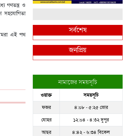
যে গণতন্ত্র ও
রণে সহযোগিতা
সর্বশেষ
। আমরা এই পথ
জনপ্রিয়
নামাজের সময়সূচি
ওয়াক্ত
সময়সূচি
ফজর
৪:০৮ - ৫:২৫ ভোর
যোহর
১২:০৪ - ৪:৩২ দুপুর
আছর
৪:৪২ - ৬:৩৪ বিকেল