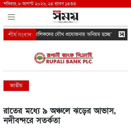
শনিবার, ৮ আগস্ট ২০২৬, ২৪ শ্রাবণ ১৪৩৩
পেক্টর ও ভবন মালিকদের যৌথ প্রযোজনায় অনিয়ম হচ্ছে’
জেআই
জাতীয়
রাতের মধ্যে ৯ অঞ্চলে ঝড়ের আভাস,
নদীবন্দরে সতর্কতা