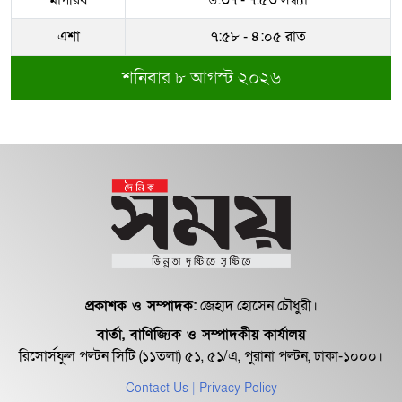
সম্পদের পাহাড় গড়েছেন নকল নবিশ
আতাউর রহমান
এশা
৭:৫৮ - ৪:০৫ রাত
শনিবার ৮ আগস্ট ২০২৬
অবশেষে বরখাস্ত রাজউকের শফিউল্লাহ
বাবু
১৮ জুলাই সব মোবাইল গ্রাহকরা পাবেন
১ জিবি ফ্রি ইন্টারনেট
শেরে বাংলা বালিকা মহাবিদ্যালয়ে ‘নিয়ম
ভেঙে নিয়োগ পরিক্ষা’
প্রকাশক ও সম্পাদক:
জেহাদ হোসেন চৌধুরী।
বার্তা, বাণিজ্যিক ও সম্পাদকীয় কার্যালয়
রিসোর্সফুল পল্টন সিটি (১১তলা) ৫১, ৫১/এ, পুরানা পল্টন, ঢাকা-১০০০।
Contact Us
| Privacy Policy