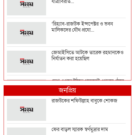
যাত্রাবিরতি...
‘রিহ্যাব-রাজউক ইন্সপেক্টর ও ভবন
মালিকদের যৌথ প্রযো...
জেআইসিতে আটকে তারেক রহমানকেও
নির্যাতন করা হয়েছিল
দেশ ওপরে উঠতে থাকলেই পেছনে ঠেলে
দেওয়ার চক্রান্ত হয়...
জনপ্রিয়
রাজউকের শফিউল্লাহ বাবুকে শোকজ
রাজনৈতিক সম্পৃক্ততা যেন পেশাগত
জীবনে বিঘ্ন না ঘটায়...
ফের বাড়ল স্মারক স্বর্ণমুদ্রার দাম