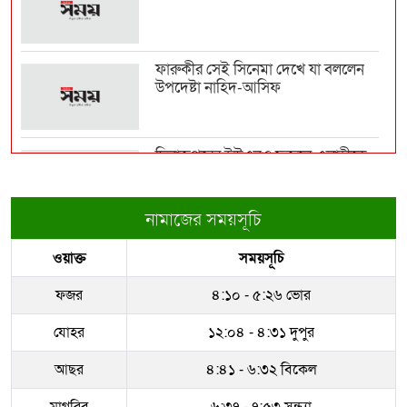
জনগণের অধিকার নিশ্চিত না হওয়া পর্যন্ত
জুলাই শেষ হব...
ফারুকীর সেই সিনেমা দেখে যা বললেন
উপদেষ্টা নাহিদ-আসিফ
ভারত-চীনের ওপর ১০০ শতাংশ শুল্ক
আরোপের বিল পাস যুক্...
দিনাজপুরের ইউএনও ফজলে এলাহীকে
কুড়িগ্রামে বদলি
বন্যার্তদের উপহার দিতে রোববার চট্টগ্রাম
যাচ্ছেন প্...
নামাজের সময়সূচি
রাজউকের ইমারত পরিদর্শক বাপ্পিকে
ওয়াক্ত
সময়সূচি
জোন-৮ এ বদলী
ফের বাড়ল স্বর্ণের দাম
ফজর
৪:১০ - ৫:২৬ ভোর
ধরাকে সরা জ্ঞান করেন উমেদার রানা
যোহর
১২:০৪ - ৪:৩১ দুপুর
অস্ট্রেলিয়ার নাগরিকত্ব পেলেন ইরানের ২
আছর
৪:৪১ - ৬:৩২ বিকেল
‘বিদ্রোহী’ ফ...
মাগরিব
৬:৩৭ - ৭:৫৩ সন্ধ্যা