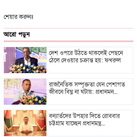
শেয়ার করুনঃ
আরো পড়ুন
দেশ ওপরে উঠতে থাকলেই পেছনে
ঠেলে দেওয়ার চক্রান্ত হয়: ফখরুল
রাজনৈতিক সম্পৃক্ততা যেন পেশাগত
জীবনে বিঘ্ন না ঘটায়: প্রধানমন...
বন্যার্তদের উপহার দিতে রোববার
চট্টগ্রাম যাচ্ছেন প্রধানমন্ত্র...