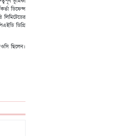
বপূর্ণ ভূমিকা
র্তা ডিফেন্স
টরি লিমিটেডের
িএইডি ডিগ্রি
 জিওসি ছিলেন।