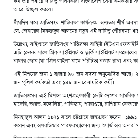
কমান্ডার পর্যায়ে দায়িত্ব পালনকারী বাংলাদেশি সেনা কর্মকর্তার স
আরো উজ্জ্বল করবে।
দীর্ঘদিন ধরে জাতিসংঘ শান্তিরক্ষা কার্যক্রমে অন্যতম শীর্ষ অ
লে. জেনারেল মিনহাজুল আলমের নতুন এই দায়িত্ব গৌরবময় ধারা
উল্লেখ্য, সাইপ্রাসে জাতিসংঘ শান্তিরক্ষা বাহিনী (ইউএনএফআ
এটি ১৯৬৪ সালে গ্রিক সাইপ্রিয়ট ও তুর্কি সাইপ্রিয়ট সম্প্রদায়ের
বাফার জোন (যা “গ্রিন লাইন” নামে পরিচিত) বজায় রাখা এবং কার্য
এই মিশনের জন্য ১ হাজার ৯০ জন সদস্য অনুমোদিত আছে। ২
জন পুলিশ কর্মকর্তা এবং ১৪৮ জন বেসামরিক কর্মী।
জাতিসংঘের এই মিশনে অংশগ্রহণকারী ১৮টি দেশের সামরিক সদস্যরা
হাঙ্গেরি, ভারত, মঙ্গোলিয়া, পাকিস্তান, প্যারাগুয়ে, রাশিয়ান ফেডারে
মিনহাজুল আলম ১৯৭১ সালে চট্টগ্রামে জন্মগ্রহণ করেন। ১৯৯
করেন এবং অলরাউন্ডার পারফরম্যান্সের জন্য ‘সোর্ড অব অনার’ প