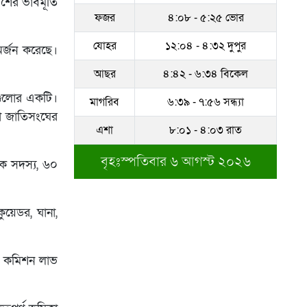
শের ভাবমূর্তি
ফজর
৪:০৮ - ৫:২৫ ভোর
সম্পদের পাহাড় গড়েছেন
নকল নবিশ আতাউর রহমান
যোহর
১২:০৪ - ৪:৩২ দুপুর
 অর্জন করেছে।
অবশেষে বরখাস্ত রাজউকের
আছর
৪:৪২ - ৬:৩৪ বিকেল
শফিউল্লাহ বাবু
নগুলোর একটি।
মাগরিব
৬:৩৯ - ৭:৫৬ সন্ধ্যা
হলো জাতিসংঘের
১৮ জুলাই সব মোবাইল
এশা
৮:০১ - ৪:০৩ রাত
গ্রাহকরা পাবেন ১ জিবি ফ্রি
ইন্টারনেট
বৃহঃস্পতিবার ৬ আগস্ট ২০২৬
ক সদস্য, ৬০
শেরে বাংলা বালিকা
মহাবিদ্যালয়ে ‘নিয়ম ভেঙে
নিয়োগ পরিক্ষা’
ুয়েডর, ঘানা,
রে কমিশন লাভ