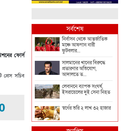
সর্বশেষ
নির্বাসন থেকে আন্তর্জাতিক
মঞ্চে আফগান নারী
ফুটবলার...
মিশনের ফোর্স
সালমানের খানের বিরুদ্ধে
প্রতারণার অভিযোগ,
আদালতে ত...
টি প্রেস সচিব
লেবাননে ব্যাপক সংঘর্ষ,
ইসরায়েলের দুই সেনা নিহত
স্বর্ণের ভরি ২ লাখ ৩২ হাজার
দিল্লিতে শেখ হাসিনাকে কথা