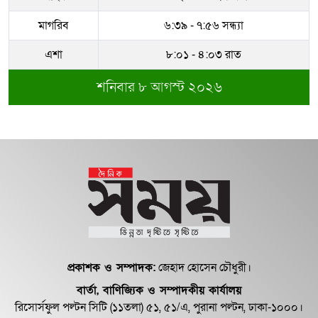
মাগরিব
৬:৩৯ - ৭:৫৬ সন্ধ্যা
সম্পদের পাহাড় গড়েছেন নকল নবিশ
আতাউর রহমান
এশা
৮:০১ - ৪:০৩ রাত
শনিবার ৮ আগস্ট ২০২৬
অবশেষে বরখাস্ত রাজউকের শফিউল্লাহ
বাবু
১৮ জুলাই সব মোবাইল গ্রাহকরা পাবেন
১ জিবি ফ্রি ইন্টারনেট
শেরে বাংলা বালিকা মহাবিদ্যালয়ে ‘নিয়ম
ভেঙে নিয়োগ পরিক্ষা’
প্রকাশক ও সম্পাদক:
জেহাদ হোসেন চৌধুরী।
বার্তা, বাণিজ্যিক ও সম্পাদকীয় কার্যালয়
রিসোর্সফুল পল্টন সিটি (১১তলা) ৫১, ৫১/এ, পুরানা পল্টন, ঢাকা-১০০০।