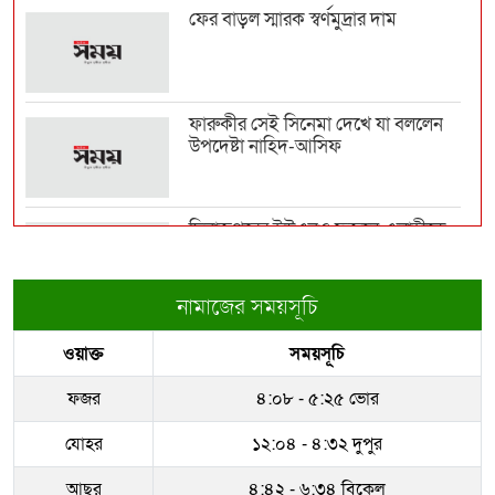
ফের বাড়ল স্মারক স্বর্ণমুদ্রার দাম
টেকসই গণতন্ত্র প্রতিষ্ঠায় দায়িত্বশীল
গণমাধ্যমের বি...
ফারুকীর সেই সিনেমা দেখে যা বললেন
উপদেষ্টা নাহিদ-আসিফ
প্রথম শ্রেণিতে লটারি, অন্য সব শ্রেণিতে
ভর্তি পরীক্...
দিনাজপুরের ইউএনও ফজলে এলাহীকে
কুড়িগ্রামে বদলি
বিমানবন্দরে ভিআইপি-সিআইপিসহ
সবাইকে তল্লাশির নির্দে...
নামাজের সময়সূচি
রাজউকের ইমারত পরিদর্শক বাপ্পিকে
ওয়াক্ত
সময়সূচি
জোন-৮ এ বদলী
‘মানুষ তোমাকে নিয়ে হিংসা করবে, এটাই
স্বাভাবিক’; জর...
ফজর
৪:০৮ - ৫:২৫ ভোর
ধরাকে সরা জ্ঞান করেন উমেদার রানা
যোহর
১২:০৪ - ৪:৩২ দুপুর
রাষ্ট্রপতি নির্বাচন ২০ আগস্ট
আছর
৪:৪২ - ৬:৩৪ বিকেল