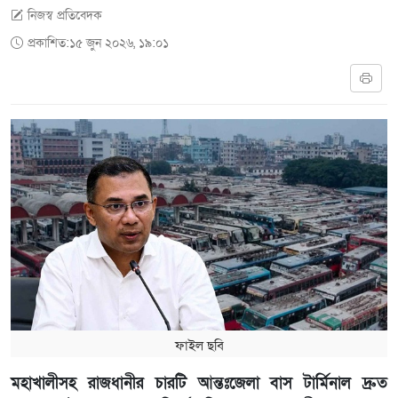
নিজস্ব প্রতিবেদক
প্রকাশিত:১৫ জুন ২০২৬, ১৯:০১
ফাইল ছবি
মহাখালীসহ রাজধানীর চারটি আন্তঃজেলা বাস টার্মিনাল দ্রুত