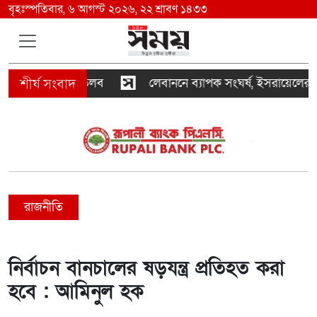
বৃহঃস্পতিবার, ৬ আগস্ট ২০২৬, ২২ শ্রাবণ ১৪৩৩
যোগ, আদালতে তলব
লেবাননে ব্যাপক সংঘর্ষ, ইসরায়েলের দুই স
রাজনীতি
নির্বাচন বানচালের ষড়যন্ত্র প্রতিহত করা
হবে : আমিনুল হক