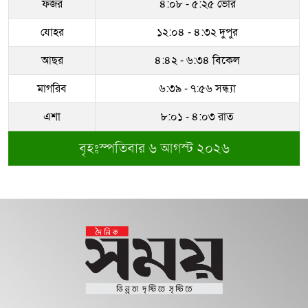
ফজর
৪:০৮ - ৫:২৫ ভোর
ধরাকে সরা জ্ঞান করেন উমেদার রানা
যোহর
১২:০৪ - ৪:৩২ দুপুর
‎বাগেরহাটে একই পরিবারের তিনজনের
আছর
৪:৪২ - ৬:৩৪ বিকেল
গলিত মরদেহ উদ্ধার
মাগরিব
৬:৩৯ - ৭:৫৬ সন্ধ্যা
সম্পদের পাহাড় গড়েছেন নকল নবিশ
আতাউর রহমান
এশা
৮:০১ - ৪:০৩ রাত
বৃহঃস্পতিবার ৬ আগস্ট ২০২৬
অবশেষে বরখাস্ত রাজউকের শফিউল্লাহ
বাবু
১৮ জুলাই সব মোবাইল গ্রাহকরা পাবেন
১ জিবি ফ্রি ইন্টারনেট
শেরে বাংলা বালিকা মহাবিদ্যালয়ে ‘নিয়ম
ভেঙে নিয়োগ পরিক্ষা’