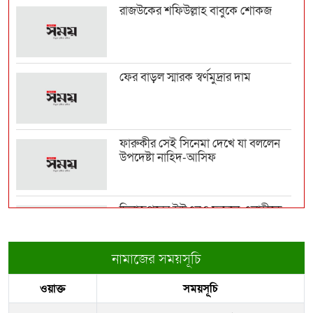
রাজউকের শফিউল্লাহ বাবুকে শোকজ
দিল্লিতে শেখ হাসিনাকে কথা বলতে
দেওয়ায় ক্ষুব্ধ ঢাকা
ফের বাড়ল স্মারক স্বর্ণমুদ্রার দাম
শেখ হাসিনার পতনকে যেভাবে দেখেছিল
আন্তর্জাতিক গণমাধ...
ফারুকীর সেই সিনেমা দেখে যা বললেন
উপদেষ্টা নাহিদ-আসিফ
দিল্লিতে হাসিনার গণমাধ্যমে ভাষণ নিয়ে
যা বলছে ভারত
দিনাজপুরের ইউএনও ফজলে এলাহীকে
কুড়িগ্রামে বদলি
জবি-ঢাকা কলেজসহ রাজধানীর বিভিন্ন
স্থানে ছাত্রদল-ছা...
নামাজের সময়সূচি
রাজউকের ইমারত পরিদর্শক বাপ্পিকে
ওয়াক্ত
সময়সূচি
জোন-৮ এ বদলী
বাংলাদেশে বিভিন্ন খাতে বিনিয়োগ
বাড়াতে চায় সৌদি আরব