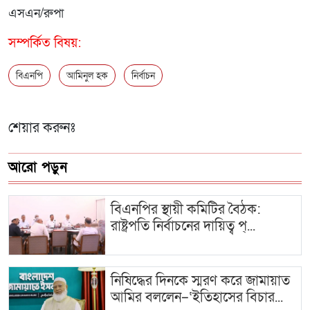
এসএন/রুপা
সম্পর্কিত বিষয়:
বিএনপি
আমিনুল হক
নির্বাচন
শেয়ার করুনঃ
আরো পড়ুন
বিএনপির স্থায়ী কমিটির বৈঠক:
রাষ্ট্রপতি নির্বাচনের দায়িত্ব প্...
নিষিদ্ধের দিনকে স্মরণ করে জামায়াত
আমির বললেন–‘ইতিহাসের বিচার...