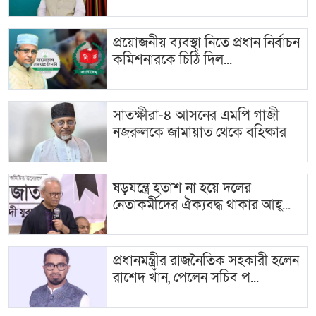
প্রয়োজনীয় ব্যবস্থা নিতে প্রধান নির্বাচন
কমিশনারকে চিঠি দিল...
সাতক্ষীরা-৪ আসনের এমপি গাজী
নজরুলকে জামায়াত থেকে বহিষ্কার
ষড়যন্ত্রে হতাশ না হয়ে দলের
নেতাকর্মীদের ঐক্যবদ্ধ থাকার আহ্...
প্রধানমন্ত্রীর রাজনৈতিক সহকারী হলেন
রাশেদ খাঁন, পেলেন সচিব প...