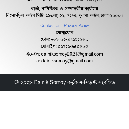
বার্তা, বাণিজ্যিক ও সম্পাদকীয় কার্যালয়
স্থানীয় নির্বাচন পর্যবেক্ষণে দক্ষিণ কোরিয়ায়
রিসোর্সফুল পল্টন সিটি (১১তলা) ৫১, ৫১/এ, পুরানা পল্টন, ঢাকা-১০০০।
যাচ্ছে...
Contact Us
| Privacy Policy
যোগাযোগ
কালকের মধ্যে প্রয়োজনীয় সংখ্যাগরিষ্ঠতা
ফোন: +৮৮ ০২-৪৭১২১৬৮০
অর্জনের আশা...
মোবাইল: ০১৭১১-৯৫০৫৬২
ইমেইল:
dainiksomoy2021@gmail.com
addainiksomoy@gmail.com
পশ্চিমবঙ্গে নজিরবিহীন নাটকীয়তা,
মুখোমুখি মমতা-হিমন...
© ২০২৬ Dainik Somoy কর্তৃক সর্বসত্ব ® সংরক্ষিত