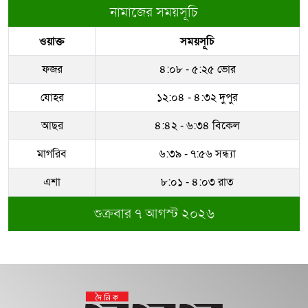
নামাজের সময়সূচি
ওয়াক্ত
সময়সূচি
ফজর
৪:০৮ - ৫:২৫ ভোর
যোহর
১২:০৪ - ৪:৩২ দুপুর
আছর
৪:৪২ - ৬:৩৪ বিকেল
মাগরিব
৬:৩৯ - ৭:৫৬ সন্ধ্যা
এশা
৮:০১ - ৪:০৩ রাত
শুক্রবার ৭ আগস্ট ২০২৬