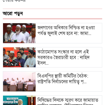
শেয়ার করুনঃ
আরো পড়ুন
জনগণের অধিকার নিশ্চিত না হওয়া
পর্যন্ত জুলাই শেষ হবে না: জামা...
কাঠামোগত সংস্কার না হলে এই
সরকারও স্বৈরাচারী হবে : নাহিদ
ইসল...
বিএনপির স্থায়ী কমিটির বৈঠক:
রাষ্ট্রপতি নির্বাচনের দায়িত্ব প্...
নিষিদ্ধের দিনকে স্মরণ করে জামায়াত