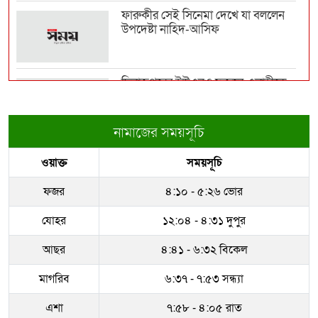
ফারুকীর সেই সিনেমা দেখে যা বললেন
উপদেষ্টা নাহিদ-আসিফ
ভারত-চীনের ওপর ১০০ শতাংশ শুল্ক
আরোপের বিল পাস যুক্...
দিনাজপুরের ইউএনও ফজলে এলাহীকে
কুড়িগ্রামে বদলি
বন্যার্তদের উপহার দিতে রোববার চট্টগ্রাম
যাচ্ছেন প্...
নামাজের সময়সূচি
রাজউকের ইমারত পরিদর্শক বাপ্পিকে
ওয়াক্ত
সময়সূচি
জোন-৮ এ বদলী
ফের বাড়ল স্বর্ণের দাম
ফজর
৪:১০ - ৫:২৬ ভোর
ধরাকে সরা জ্ঞান করেন উমেদার রানা
যোহর
১২:০৪ - ৪:৩১ দুপুর
অস্ট্রেলিয়ার নাগরিকত্ব পেলেন ইরানের ২
আছর
৪:৪১ - ৬:৩২ বিকেল
‘বিদ্রোহী’ ফ...
মাগরিব
৬:৩৭ - ৭:৫৩ সন্ধ্যা
সম্পদের পাহাড় গড়েছেন নকল নবিশ
আতাউর রহমান
এশা
৭:৫৮ - ৪:০৫ রাত