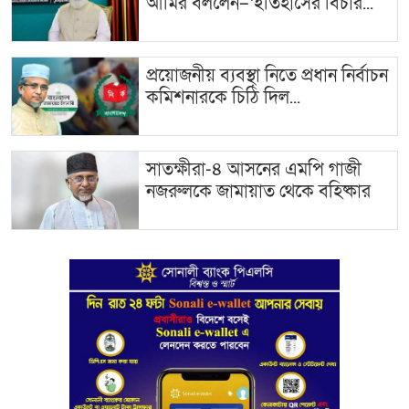
আমির বললেন–‘ইতিহাসের বিচার...
প্রয়োজনীয় ব্যবস্থা নিতে প্রধান নির্বাচন
কমিশনারকে চিঠি দিল...
সাতক্ষীরা-৪ আসনের এমপি গাজী
নজরুলকে জামায়াত থেকে বহিষ্কার