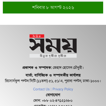
শনিবার ৮ আগস্ট ২০২৬
অবশেষে বরখাস্ত রাজউকের শফিউল্লাহ
বাবু
১৮ জুলাই সব মোবাইল গ্রাহকরা পাবেন
১ জিবি ফ্রি ইন্টারনেট
শেরে বাংলা বালিকা মহাবিদ্যালয়ে ‘নিয়ম
ভেঙে নিয়োগ পরিক্ষা’
প্রকাশক ও সম্পাদক:
জেহাদ হোসেন চৌধুরী।
বার্তা, বাণিজ্যিক ও সম্পাদকীয় কার্যালয়
রিসোর্সফুল পল্টন সিটি (১১তলা) ৫১, ৫১/এ, পুরানা পল্টন, ঢাকা-১০০০।
Contact Us
| Privacy Policy
যোগাযোগ
ফোন: +৮৮ ০২-৪৭১২১৬৮০