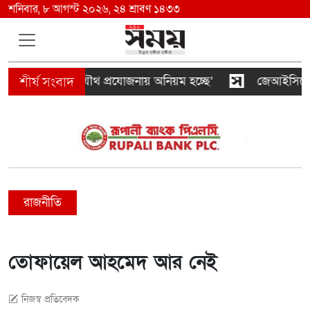
শনিবার, ৮ আগস্ট ২০২৬, ২৪ শ্রাবণ ১৪৩৩
বন মালিকদের যৌথ প্রযোজনায় অনিয়ম হচ্ছে’
জেআইসিতে আটকে
রাজনীতি
তোফায়েল আহমেদ আর নেই
নিজস্ব প্রতিবেদক