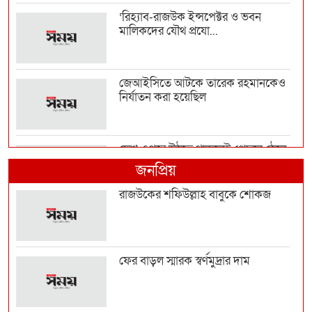
‘রিহ্যাব-রাজউক ইন্সপেক্টর ও ভবন
মালিকদের যৌথ প্রযো...
জেআইসিতে আটকে তারেক রহমানকেও
নির্যাতন করা হয়েছিল
দেশ ওপরে উঠতে থাকলেই পেছনে ঠেলে
দেওয়ার চক্রান্ত হয়...
জনপ্রিয়
রাজউকের শফিউল্লাহ বাবুকে শোকজ
রাজনৈতিক সম্পৃক্ততা যেন পেশাগত
জীবনে বিঘ্ন না ঘটায়...
ফের বাড়ল স্মারক স্বর্ণমুদ্রার দাম
জনগণের অধিকার নিশ্চিত না হওয়া পর্যন্ত
জুলাই শেষ হব...