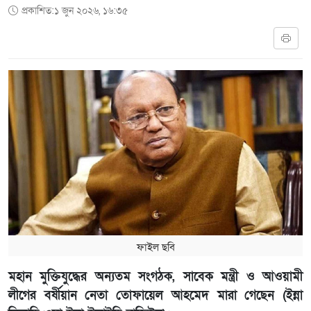
প্রকাশিত:১ জুন ২০২৬, ১৬:৩৫
ফাইল ছবি
মহান মুক্তিযুদ্ধের অন্যতম সংগঠক, সাবেক মন্ত্রী ও আওয়ামী
লীগের বর্ষীয়ান নেতা তোফায়েল আহমেদ মারা গেছেন (ইন্না