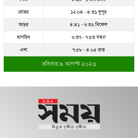
যোহর
১২:০৪ - ৪:৩১ দুপুর
আছর
৪:৪১ - ৬:৩২ বিকেল
মাগরিব
৬:৩৭ - ৭:৫৩ সন্ধ্যা
এশা
৭:৫৮ - ৪:০৫ রাত
রবিবার ৯ আগস্ট ২০২৬