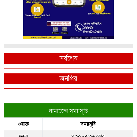
সর্বশেষ
জনপ্রিয়
নামাজের সময়সূচি
ওয়াক্ত
সময়সূচি
ফজর
৪:১০ - ৫:২৬ ভোর