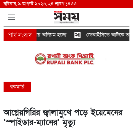
রবিবার, ৯ আগস্ট ২০২৬, ২৪ শ্রাবণ ১৪৩৩
ের যৌথ প্রযোজনায় অনিয়ম হচ্ছে’
জেআইসিতে আটকে তারেক রহ
রকমারি
আগ্নেয়গিরির জ্বালামুখে পড়ে ইয়েমেনের
‘স্পাইডার-ম্যানের’ মৃত্যু