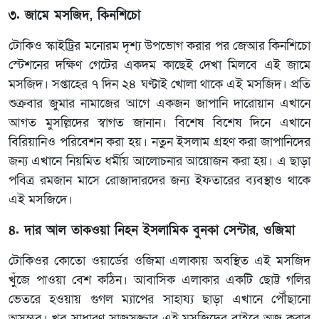
৩. জামে মসজিদ, কিনশিচো
টোকিও স্কাইট্রির মনোরম দৃশ্য উপভোগ করার পর জেআর কিনশিচো
স্টেশনের দক্ষিণ গেটের একদম কাছেই দেখা মিলবে এই জামে
মসজিদ। সপ্তাহের ৭ দিন ২৪ ঘণ্টাই খোলা থাকে এই মসজিদ। প্রতি
শুক্রবার জুমার নামাজের আগে একজন জাপানি দারোয়ান এখানে
আগত মুসল্লিদের স্বাগত জানান। বিশেষ বিশেষ দিনে এখানে
বিরিয়ানিও পরিবেশন করা হয়। নতুন ইসলাম গ্রহণ করা জাপানিদের
জন্য এখানে নিয়মিত ধর্মীয় আলোচনার আয়োজন করা হয়। এ ছাড়া
পবিত্র রমজান মাসে রোজাদারদের জন্য ইফতারের ব্যবস্থাও থাকে
এই মসজিদে।
৪. দার আল তাকওয়া নিহন ইসলামিক বুনকা সেন্টার, ওজিমা
টোকিওর কোতো ওয়ার্ডের ওজিমা এলাকায় অবস্থিত এই মসজিদ
খুঁজে পাওয়া বেশ কঠিন। আবাসিক এলাকার একটি ছোট্ট গলির
ভেতরে হওয়ায় গুগল ম্যাপের সাহায্য ছাড়া এখানে পৌঁছানো
অসম্ভব। খুব সাধারণ সাজসজ্জার এই মসজিদের বাইরে অজু করার