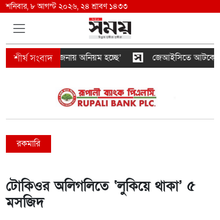
শনিবার, ৮ আগস্ট ২০২৬, ২৪ শ্রাবণ ১৪৩৩
কদের যৌথ প্রযোজনায় অনিয়ম হচ্ছে’
জেআইসিতে আটকে তারেক 
রকমারি
টোকিওর অলিগলিতে ‘লুকিয়ে থাকা’ ৫
মসজিদ