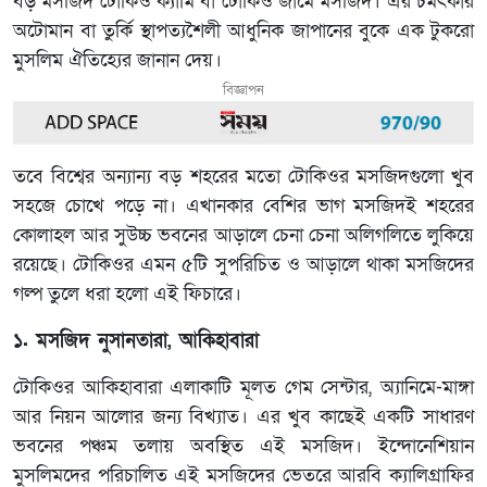
বড় মসজিদ টোকিও ক্যামি বা টোকিও জামে মসজিদ। এর চমৎকার
অটোমান বা তুর্কি স্থাপত্যশৈলী আধুনিক জাপানের বুকে এক টুকরো
মুসলিম ঐতিহ্যের জানান দেয়।
বিজ্ঞাপন
তবে বিশ্বের অন্যান্য বড় শহরের মতো টোকিওর মসজিদগুলো খুব
সহজে চোখে পড়ে না। এখানকার বেশির ভাগ মসজিদই শহরের
কোলাহল আর সুউচ্চ ভবনের আড়ালে চেনা চেনা অলিগলিতে লুকিয়ে
রয়েছে। টোকিওর এমন ৫টি সুপরিচিত ও আড়ালে থাকা মসজিদের
গল্প তুলে ধরা হলো এই ফিচারে।
১. মসজিদ নুসানতারা, আকিহাবারা
টোকিওর আকিহাবারা এলাকাটি মূলত গেম সেন্টার, অ্যানিমে-মাঙ্গা
আর নিয়ন আলোর জন্য বিখ্যাত। এর খুব কাছেই একটি সাধারণ
ভবনের পঞ্চম তলায় অবস্থিত এই মসজিদ। ইন্দোনেশিয়ান
মুসলিমদের পরিচালিত এই মসজিদের ভেতরে আরবি ক্যালিগ্রাফির