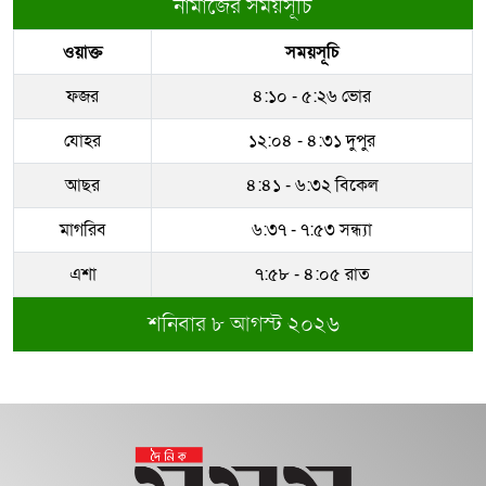
নামাজের সময়সূচি
ওয়াক্ত
সময়সূচি
ফজর
৪:১০ - ৫:২৬ ভোর
যোহর
১২:০৪ - ৪:৩১ দুপুর
আছর
৪:৪১ - ৬:৩২ বিকেল
মাগরিব
৬:৩৭ - ৭:৫৩ সন্ধ্যা
এশা
৭:৫৮ - ৪:০৫ রাত
শনিবার ৮ আগস্ট ২০২৬