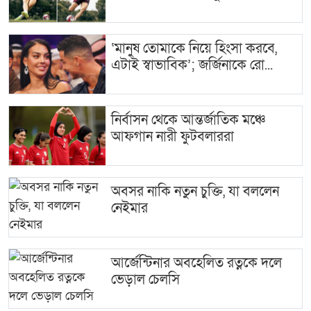
‘মানুষ তোমাকে নিয়ে হিংসা করবে,
এটাই স্বাভাবিক’; জর্জিনাকে রো...
নির্বাসন থেকে আন্তর্জাতিক মঞ্চে
আফগান নারী ফুটবলাররা
অবসর নাকি নতুন চুক্তি, যা বললেন
নেইমার
আর্জেন্টিনার অবহেলিত রত্নকে দলে
ভেড়াল চেলসি