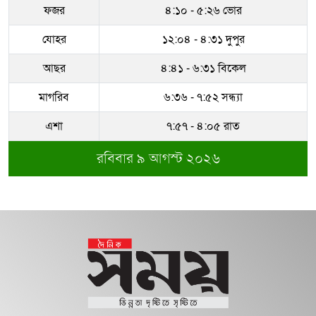
নির্যাতন করা হয়েছিল
ফজর
৪:১০ - ৫:২৬ ভোর
ধরাকে সরা জ্ঞান করেন উমেদার রানা
যোহর
১২:০৪ - ৪:৩১ দুপুর
দেশ ওপরে উঠতে থাকলেই পেছনে ঠেলে
আছর
৪:৪১ - ৬:৩১ বিকেল
দেওয়ার চক্রান্ত হয়...
মাগরিব
৬:৩৬ - ৭:৫২ সন্ধ্যা
সম্পদের পাহাড় গড়েছেন নকল নবিশ
আতাউর রহমান
এশা
৭:৫৭ - ৪:০৫ রাত
রবিবার ৯ আগস্ট ২০২৬
অবশেষে বরখাস্ত রাজউকের শফিউল্লাহ
বাবু
১৮ জুলাই সব মোবাইল গ্রাহকরা পাবেন
১ জিবি ফ্রি ইন্টারনেট
শেরে বাংলা বালিকা মহাবিদ্যালয়ে ‘নিয়ম