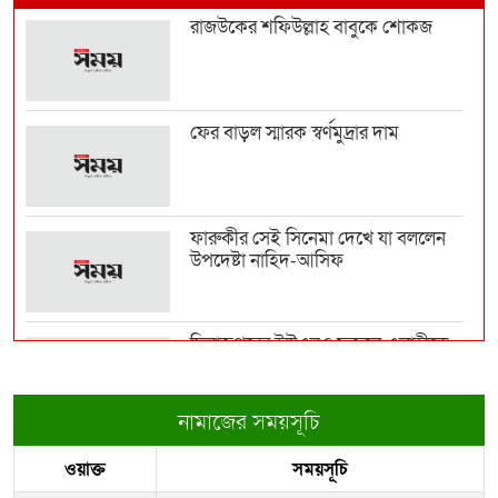
রাজউকের শফিউল্লাহ বাবুকে শোকজ
কুলাউড়া সীমান্তে বিএসএফের গুলিতে
বাংলাদেশি যুবক নি...
ফের বাড়ল স্মারক স্বর্ণমুদ্রার দাম
বাবাকে শেষ বিদায় জানাতে রোজারিওতে
মেসি
ফারুকীর সেই সিনেমা দেখে যা বললেন
উপদেষ্টা নাহিদ-আসিফ
পাবনা এক্সপ্রেস ঈশ্বরদী জংশনে প্রবেশ ও
যাত্রাবিরতি...
দিনাজপুরের ইউএনও ফজলে এলাহীকে
কুড়িগ্রামে বদলি
‘রিহ্যাব-রাজউক ইন্সপেক্টর ও ভবন
মালিকদের যৌথ প্রযো...
নামাজের সময়সূচি
রাজউকের ইমারত পরিদর্শক বাপ্পিকে
ওয়াক্ত
সময়সূচি
জোন-৮ এ বদলী
জেআইসিতে আটকে তারেক রহমানকেও