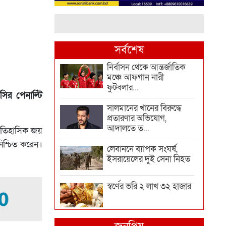
সর্বশেষ
নির্বাসন থেকে আন্তর্জাতিক
মঞ্চে আফগান নারী
ফুটবলার...
সির পেনাল্টি
সালমানের খানের বিরুদ্ধে
প্রতারণার অভিযোগ,
আদালতে ত...
 ঐতিহাসিক জয়
িশ্চিত করেন।
লেবাননে ব্যাপক সংঘর্ষ,
ইসরায়েলের দুই সেনা নিহত
স্বর্ণের ভরি ২ লাখ ৩২ হাজার
দিল্লিতে শেখ হাসিনাকে কথা