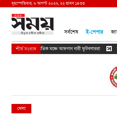
বৃহঃস্পতিবার, ৬ আগস্ট ২০২৬, ২২ শ্রাবণ ১৪৩৩
সর্বশেষ
ই-পেপার
জা
সন থেকে আন্তর্জাতিক মঞ্চে আফগান নারী ফুটবলাররা
সালমানের
খেলা