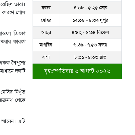
েয়েছিল তারা।
ফজর
৪:০৮ - ৫:২৫ ভোর
সম্পদের পাহাড় গড়েছেন
ের কারণে গোল
নকল নবিশ আতাউর রহমান
যোহর
১২:০৪ - ৪:৩২ দুপুর
অবশেষে বরখাস্ত রাজউকের
আছর
৪:৪২ - ৬:৩৪ বিকেল
মোস্তফা জিকো
শফিউল্লাহ বাবু
 করার কারণে
মাগরিব
৬:৩৯ - ৭:৫৬ সন্ধ্যা
১৮ জুলাই সব মোবাইল
এশা
৮:০১ - ৪:০৩ রাত
গ্রাহকরা পাবেন ১ জিবি ফ্রি
একক নৈপুণ্যে
ইন্টারনেট
বৃহঃস্পতিবার ৬ আগস্ট ২০২৬
মাধ্যমে দলটি
শেরে বাংলা বালিকা
মহাবিদ্যালয়ে ‘নিয়ম ভেঙে
মেসির নিখুঁত
নিয়োগ পরিক্ষা’
আক্রমণ থেকে
তা আনেন। এটি