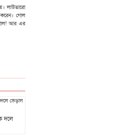
পায়। লাউতারো
ত করেন। গোল
ি গোল! আর এর
কে দলে