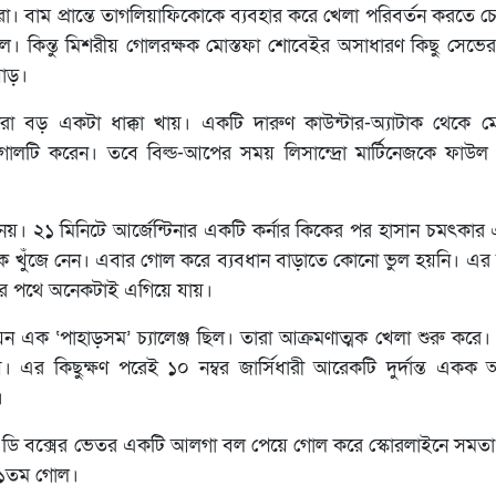
। বাম প্রান্তে তাগলিয়াফিকোকে ব্যবহার করে খেলা পরিবর্তন করতে চ
ল। কিন্তু মিশরীয় গোলরক্ষক মোস্তফা শোবেইর অসাধারণ কিছু সেভ
য়াড়।
 তারা বড় একটা ধাক্কা খায়। একটি দারুণ কাউন্টার-অ্যাটাক থেকে 
গোলটি করেন। তবে বিল্ড-আপের সময় লিসান্দ্রো মার্টিনেজকে ফাউল
নেয়। ২১ মিনিটে আর্জেন্টিনার একটি কর্নার কিকের পর হাসান চমৎকার 
কে খুঁজে নেন। এবার গোল করে ব্যবধান বাড়াতে কোনো ভুল হয়নি। এর 
লার পথে অনেকটাই এগিয়ে যায়।
ন এক ‘পাহাড়সম’ চ্যালেঞ্জ ছিল। তারা আক্রমণাত্মক খেলা শুরু করে। 
 এর কিছুক্ষণ পরেই ১০ নম্বর জার্সিধারী আরেকটি দুর্দান্ত একক 
।
পরেই ডি বক্সের ভেতর একটি আলগা বল পেয়ে গোল করে স্কোরলাইনে সম
২১তম গোল।