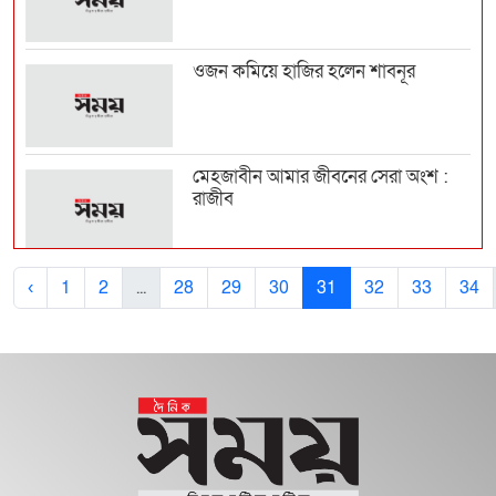
ওজন কমিয়ে হাজির হলেন শাবনূর
মেহজাবীন আমার জীবনের সেরা অংশ :
রাজীব
বিয়েতে রঙ খেলায় মেতেছেন সালমান-
‹
1
2
...
28
29
30
31
32
33
34
নাদিয়া
৯ টাকা দেনমোহরে বিয়ে করলেন চমক
নতুন বউয়ের সাজে মাহিয়া মাহি