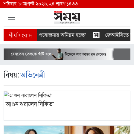
শনিবার, ৮ আগস্ট ২০২৬, ২৪ শ্রাবণ ১৪৩৩
ন মালিকদের যৌথ প্রযোজনায় অনিয়ম হচ্ছে’
জেআইসিতে আটকে 
বিষয়:
অভিনেত্রী
আগুন ঝরালেন নিকিতা