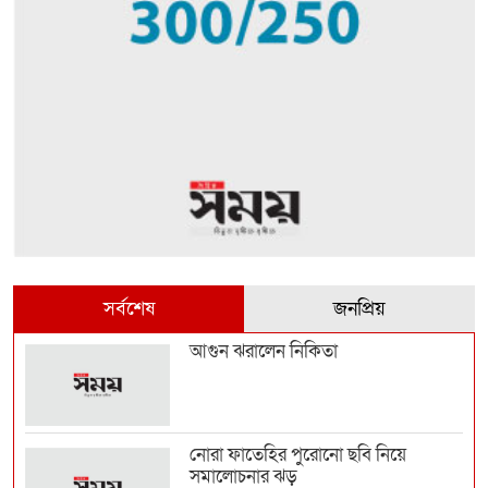
সর্বশেষ
জনপ্রিয়
আগুন ঝরালেন নিকিতা
নোরা ফাতেহির পুরোনো ছবি নিয়ে
সমালোচনার ঝড়