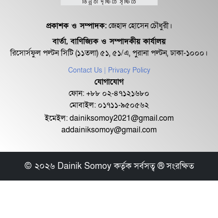
প্রকাশক ও সম্পাদক:
জেহাদ হোসেন চৌধুরী।
বার্তা, বাণিজ্যিক ও সম্পাদকীয় কার্যালয়
অভিনব উপায়ে বিয়ের আমন্ত্রণ জানালেন
রিসোর্সফুল পল্টন সিটি (১১তলা) ৫১, ৫১/এ, পুরানা পল্টন, ঢাকা-১০০০।
সোনাক্ষী
Contact Us
| Privacy Policy
যোগাযোগ
নেচে গেয়ে মঞ্চ মাতালো ‘তুফান’ টিম
ফোন: +৮৮ ০২-৪৭১২১৬৮০
মোবাইল: ০১৭১১-৯৫০৫৬২
ইমেইল:
dainiksomoy2021@gmail.com
addainiksomoy@gmail.com
হঠাৎ ‘সততা’ নিয়ে আলিয়া ভাটের পোস্ট
© ২০২৬ Dainik Somoy কর্তৃক সর্বসত্ব ® সংরক্ষিত