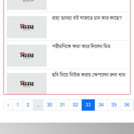
রাহা তানহা বউ সাজতে চান কার কাছে?
পরীমণিকে ক্ষমা করে দিলেন মিম
ছবি নিয়ে নিউজ করায় ক্ষেপলেন রুনা খান
বেপরোয়া গাড়ি চালিয়ে ভালোবাসা-সমর্থন
‹
1
2
...
30
31
32
33
34
35
36
পেয়েছেন রাভি...
শোবিজে হেনস্থা বন্ধে আলাদা সংস্থা চান