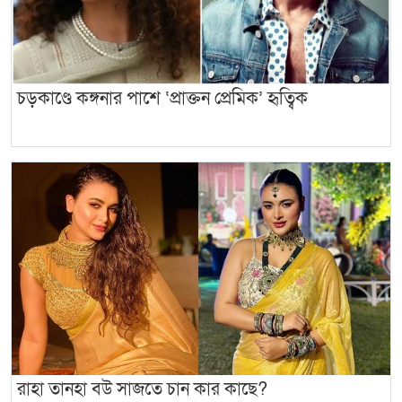
চড়কাণ্ডে কঙ্গনার পাশে ‘প্রাক্তন প্রেমিক’ হৃত্বিক
রাহা তানহা বউ সাজতে চান কার কাছে?