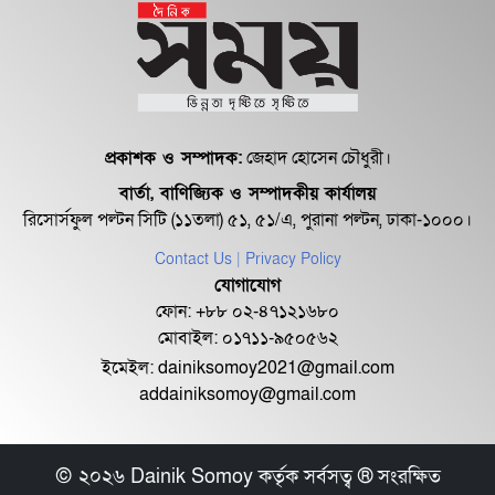
ব্রিটিশ তারক...
রুক্মিণীর ‘টাক মাথা’ অনুকরণ করছেন
ভক্তরা
প্রকাশক ও সম্পাদক:
জেহাদ হোসেন চৌধুরী।
বার্তা, বাণিজ্যিক ও সম্পাদকীয় কার্যালয়
আমাদের সঙ্গে কুকুরের মতো আচরণ করা
রিসোর্সফুল পল্টন সিটি (১১তলা) ৫১, ৫১/এ, পুরানা পল্টন, ঢাকা-১০০০।
হয়: উরফি
Contact Us
| Privacy Policy
যোগাযোগ
উষ্ণতা ছড়াচ্ছেন স্বস্তিকাকন্যা, মায়ের
ফোন: +৮৮ ০২-৪৭১২১৬৮০
পথেই হাঁটবেন...
মোবাইল: ০১৭১১-৯৫০৫৬২
ইমেইল:
dainiksomoy2021@gmail.com
addainiksomoy@gmail.com
নতুন ছবিতে ইধিকা-রাজ
© ২০২৬ Dainik Somoy কর্তৃক সর্বসত্ব ® সংরক্ষিত