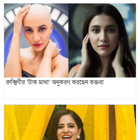
রুক্মিণীর ‘টাক মাথা’ অনুকরণ করছেন ভক্তরা