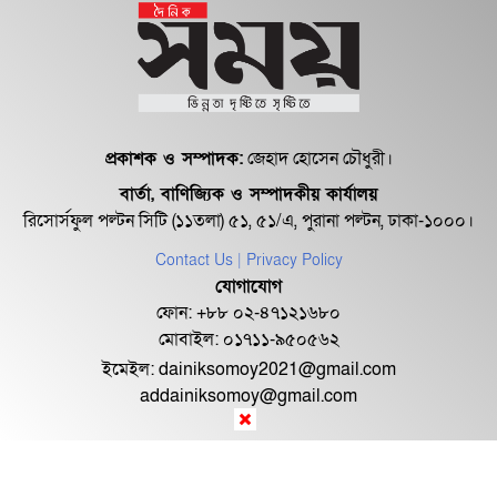
এভাবে চলতে থাকলে কিয়ামত পর্যন্ত
শতভাগ ঐকমত্য হবে ন...
প্রকাশক ও সম্পাদক:
জেহাদ হোসেন চৌধুরী।
বার্তা, বাণিজ্যিক ও সম্পাদকীয় কার্যালয়
প্রধানমন্ত্রীর মেয়াদ নিয়ে একমত হতে
রিসোর্সফুল পল্টন সিটি (১১তলা) ৫১, ৫১/এ, পুরানা পল্টন, ঢাকা-১০০০।
পারেনি রাজনৈতিক...
Contact Us
| Privacy Policy
যোগাযোগ
জাতীয় ঐকমত্য কমিশনের দ্বিতীয় ধাপের
ফোন: +৮৮ ০২-৪৭১২১৬৮০
মুলতবি সংলাপ শু...
মোবাইল: ০১৭১১-৯৫০৫৬২
ইমেইল:
dainiksomoy2021@gmail.com
addainiksomoy@gmail.com
জুলাই মাসের মধ্যেই ‘জুলাই সনদ’: আলী
রীয়াজ
© ২০২৬ Dainik Somoy কর্তৃক সর্বসত্ব ® সংরক্ষিত