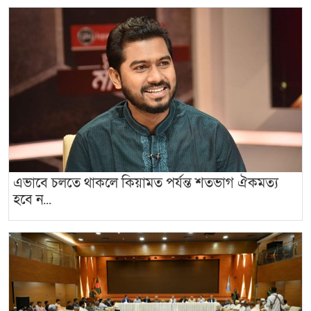
এভাবে চলতে থাকলে কিয়ামত পর্যন্ত শতভাগ ঐকমত্য
হবে ন...