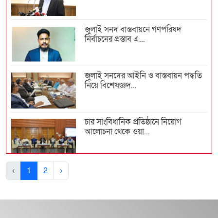
জুলাই সনদ বাস্তবায়নে গণপরিষদ
নির্বাচনের প্রস্তাব এ...
জুলাই সনদের আইনি ও বাস্তবায়ন পদ্ধতি
নিয়ে বিশেষজ্ঞদ...
চার সাংবিধানিক প্রতিষ্ঠানে নিয়োগ
আলোচনা থেকে ওয়া...
সিইসি ও কমিশনার নিয়োগের পদ্ধতিতে
‹
1
2
›
রাজনৈতিক দলগুলো এ...
‘জুলাই সনদ’ নিয়ে শঙ্কা আলী রীয়াজের