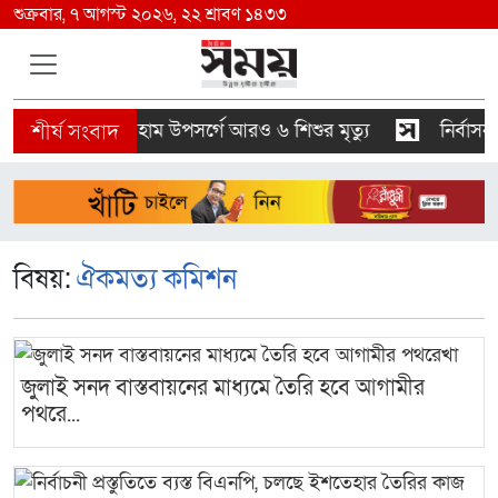
শুক্রবার, ৭ আগস্ট ২০২৬, ২২ শ্রাবণ ১৪৩৩
 আগস্ট
হাম উপসর্গে আরও ৬ শিশুর মৃত্যু
নির্বাসন থে
বিষয়:
ঐকমত্য কমিশন
জুলাই সনদ বাস্তবায়নের মাধ্যমে তৈরি হবে আগামীর
পথরে...