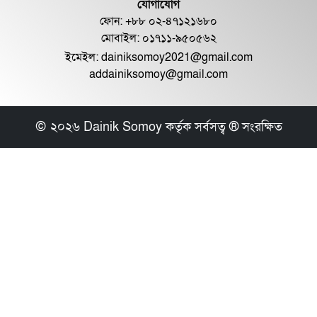
যোগাযোগ
চলতি মাসেই আলোচনা শেষ করতে চায়
ফোন: +৮৮ ০২-৪৭১২১৬৮০
ঐকমত্য কমিশন: আলী র...
মোবাইল: ০১৭১১-৯৫০৫৬২
ইমেইল:
dainiksomoy2021@gmail.com
addainiksomoy@gmail.com
দলীয় প্রধান প্রধানমন্ত্রী হতে পারবেন না,
রাজনৈতিক...
© ২০২৬ Dainik Somoy কর্তৃক সর্বসত্ব ® সংরক্ষিত