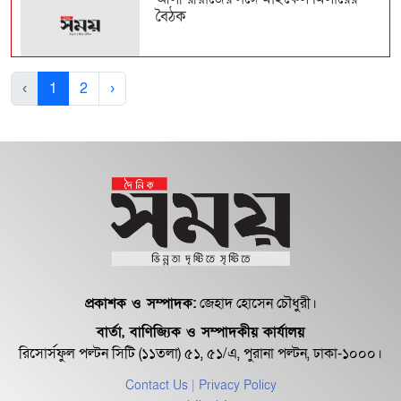
বৈঠক
জুলাই সনদ নিয়ে মতামত জমা দেয়ার
‹
1
2
›
সময় বাড়লো
জুলাই সনদেই আগামী নির্বাচন চায়
জামায়াত-এনসিপি, বাস...
সরকার না চাইলে ইসির পক্ষে সুষ্ঠু নির্বাচন
সম্ভব নয়...
প্রকাশক ও সম্পাদক:
জেহাদ হোসেন চৌধুরী।
বার্তা, বাণিজ্যিক ও সম্পাদকীয় কার্যালয়
উচ্চকক্ষ গঠনের সিদ্ধান্ত জানাল জাতীয়
রিসোর্সফুল পল্টন সিটি (১১তলা) ৫১, ৫১/এ, পুরানা পল্টন, ঢাকা-১০০০।
ঐকমত্য কমিশন
Contact Us
| Privacy Policy