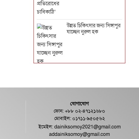
উন্নত চিকিৎসার জন্য সিঙ্গাপুর
যাচ্ছেন নুরুল হক
যাত্রাবাড়ীতে এসি বিস্ফোরণে
একই পরিবারের ৪ জন দগ্ধ
যোগাযোগ
ফোন: +৮৮ ০২-৪৭১২১৬৮০
মোবাইল: ০১৭১১-৯৫০৫৬২
ইমেইল:
dainiksomoy2021@gmail.com
addainiksomoy@gmail.com
ক্যানসারে আক্রান্ত ব্রাজিলের