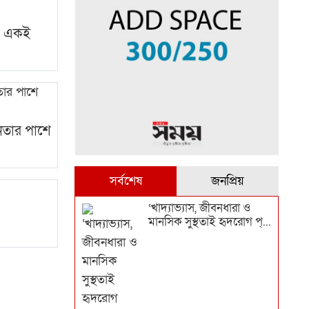
ণে একই
নেতার পাশে
সর্বশেষ
জনপ্রিয়
‘খাদ্যাভ্যাস, জীবনধারা ও
মানসিক সুস্থতাই হৃদরোগ প্...