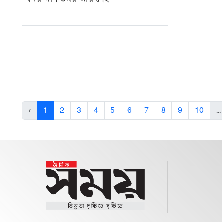
‹
1
2
3
4
5
6
7
8
9
10
...