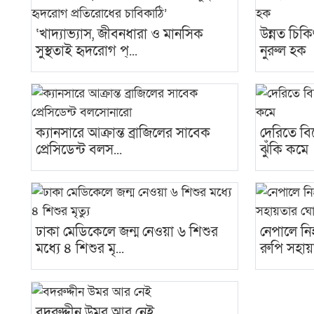
‘খাদ্যাভ্যাস, জীবনধারা ও মানসিক
উন্নত চিকি
সুস্থতাই হৃদরোগ প্...
নুরুল হক
ক্যানসারে আক্রান্ত ব্রাজিলের সাবেক
দেরিতে বি
প্রেসিডেন্ট বলস...
ঝুঁকি কমে
ঢাকা মেডিকেলে জন্ম নেওয়া ৬ শিশুর
নেপালে ন
মধ্যে ৪ শিশুর মৃ...
রুপি সহা
বদরুদ্দীন উমর আর নেই