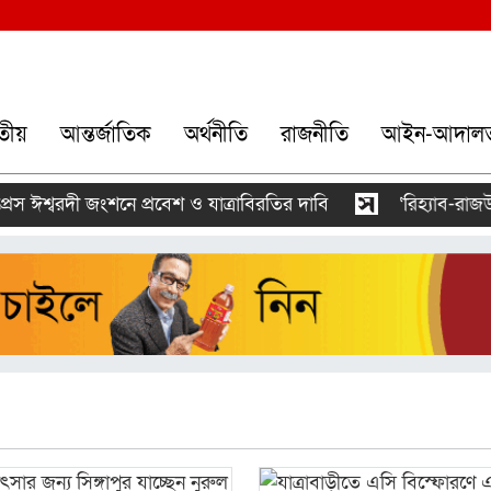
তীয়
আন্তর্জাতিক
অর্থনীতি
রাজনীতি
আইন-আদাল
স ঈশ্বরদী জংশনে প্রবেশ ও যাত্রাবিরতির দাবি
‘রিহ্যাব-রাজউক