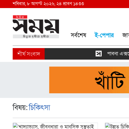
শনিবার, ৮ আগস্ট ২০২৬, ২৪ শ্রাবণ ১৪৩৩
সর্বশেষ
ই-পেপার
জা
পাবনা এক্সপ্রে
বিষয়:
চিকিৎসা