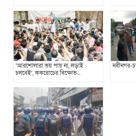
‘আরশোলারা ভয় পায় না, লড়াই
নবীনগর-চন
চলবেই’, ককরোচের বিক্ষোভ...