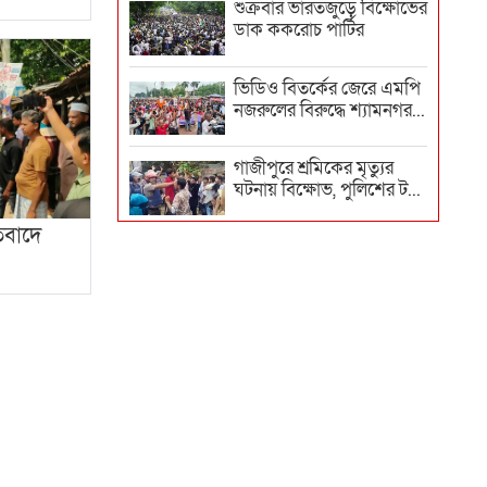
শুক্রবার ভারতজুড়ে বিক্ষোভের
ডাক ককরোচ পার্টির
ভিডিও বিতর্কের জেরে এমপি
নজরুলের বিরুদ্ধে শ্যামনগর...
গাজীপুরে শ্রমিকের মৃত্যুর
ঘটনায় বিক্ষোভ, পুলিশের ট...
িবাদে
আজও ইসলামী ব্যাংকের
সামনে গ্রাহক ফোরামের
বিক্ষোভ
‘আরশোলারা ভয় পায় না,
লড়াই চলবেই’, ককরোচের
বিক্ষোভ...
নবীনগর-চন্দ্রা মহাসড়ক
অবরোধ