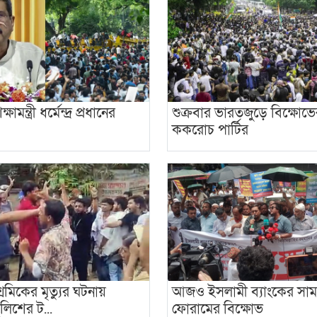
ামন্ত্রী ধর্মেন্দ্র প্রধানের
শুক্রবার ভারতজুড়ে বিক্ষোভ
ককরোচ পার্টির
্রমিকের মৃত্যুর ঘটনায়
আজও ইসলামী ব্যাংকের সামন
ুলিশের ট...
ফোরামের বিক্ষোভ