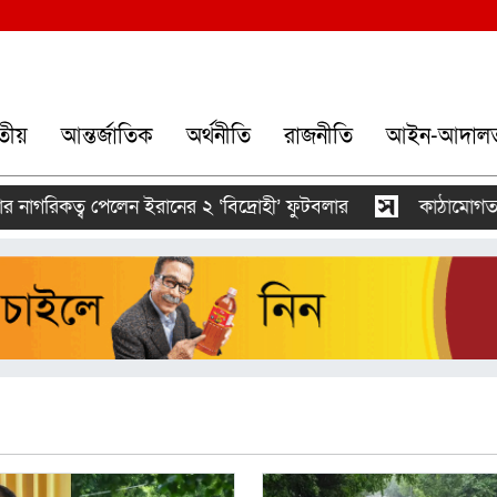
তীয়
আন্তর্জাতিক
অর্থনীতি
রাজনীতি
আইন-আদাল
নাগরিকত্ব পেলেন ইরানের ২ ‘বিদ্রোহী’ ফুটবলার
কাঠামোগত সংস্