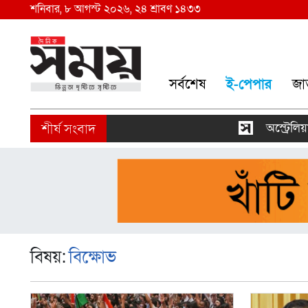
শনিবার, ৮ আগস্ট ২০২৬, ২৪ শ্রাবণ ১৪৩৩
সর্বশেষ
ই-পেপার
জা
অস্ট্রেলিয়ার 
বিষয়:
বিক্ষোভ