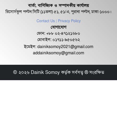
বার্তা, বাণিজ্যিক ও সম্পাদকীয় কার্যালয়
৯৫ দিনে দেশে হামে আক্রান্ত ১ লাখ
রিসোর্সফুল পল্টন সিটি (১১তলা) ৫১, ৫১/এ, পুরানা পল্টন, ঢাকা-১০০০।
ছাড়াল, মৃত্যু ৬৬৬...
Contact Us
| Privacy Policy
যোগাযোগ
হামের উপসর্গ নিয়ে আরও ৮ শিশুর মৃত্যু
ফোন: +৮৮ ০২-৪৭১২১৬৮০
দেশে
মোবাইল: ০১৭১১-৯৫০৫৬২
ইমেইল:
dainiksomoy2021@gmail.com
addainiksomoy@gmail.com
হাসপাতাল বন্ধ হোক আমরা চাই না,
বললেন আদ্-দ্বীনে মা...
© ২০২৬ Dainik Somoy কর্তৃক সর্বসত্ব ® সংরক্ষিত