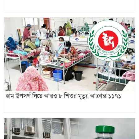
হাম উপসর্গ নিয়ে আরও ৮ শিশুর মৃত্যু, আক্রান্ত ১১৭১