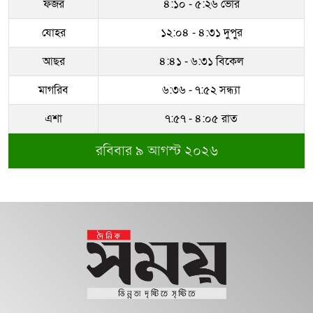
ফজর
৪:১০ - ৫:২৬ ভোর
ধরাকে সরা জ্ঞান করেন উমেদার রানা
যোহর
১২:০৪ - ৪:৩১ দুপুর
বাবাকে শেষ বিদায় জানাতে রোজারিওতে
আছর
৪:৪১ - ৬:৩১ বিকেল
মেসি
মাগরিব
৬:৩৬ - ৭:৫২ সন্ধ্যা
সম্পদের পাহাড় গড়েছেন নকল নবিশ
আতাউর রহমান
এশা
৭:৫৭ - ৪:০৫ রাত
রবিবার ৯ আগস্ট ২০২৬
অবশেষে বরখাস্ত রাজউকের শফিউল্লাহ
বাবু
১৮ জুলাই সব মোবাইল গ্রাহকরা পাবেন
১ জিবি ফ্রি ইন্টারনেট
শেরে বাংলা বালিকা মহাবিদ্যালয়ে ‘নিয়ম
ভেঙে নিয়োগ পরিক্ষা’