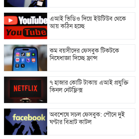
এআই ভিডিও দিয়ে ইউটিউব থেকে
আয় কঠিন হচ্ছে
কম বয়সীদের ফেসবুক টিকটকে
নিষেধাজ্ঞা দিচ্ছে ফ্রান্স
৭ হাজার কোটি টাকায় এআই প্রযুক্তি
কিনল নেটফ্লিক্স
অবশেষে সচল ফেসবুক: পৌনে দুই
ঘণ্টার বিভ্রাট কাটল