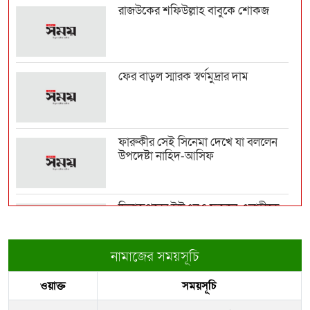
রাজউকের শফিউল্লাহ বাবুকে শোকজ
ব্রাজিলে হেলিকপ্টার বিধ্বস্ত হয়ে নিহত ৪
ফের বাড়ল স্মারক স্বর্ণমুদ্রার দাম
হাসিনা ইস্যুতে বাংলাদেশ-ভারত সম্পর্কে
টানাপোড়েন কি...
ফারুকীর সেই সিনেমা দেখে যা বললেন
উপদেষ্টা নাহিদ-আসিফ
বলিউডে ডেঙ্গুর হানা, অসুস্থ অভিনেত্রীরা
দিনাজপুরের ইউএনও ফজলে এলাহীকে
কুড়িগ্রামে বদলি
মোবাইলে যেসব অ্যাপ থাকলে সাইবার
প্রতারণায় ফাঁসতে প...
নামাজের সময়সূচি
রাজউকের ইমারত পরিদর্শক বাপ্পিকে
ওয়াক্ত
সময়সূচি
জোন-৮ এ বদলী
কুলাউড়া সীমান্তে বিএসএফের গুলিতে
বাংলাদেশি যুবক নি...