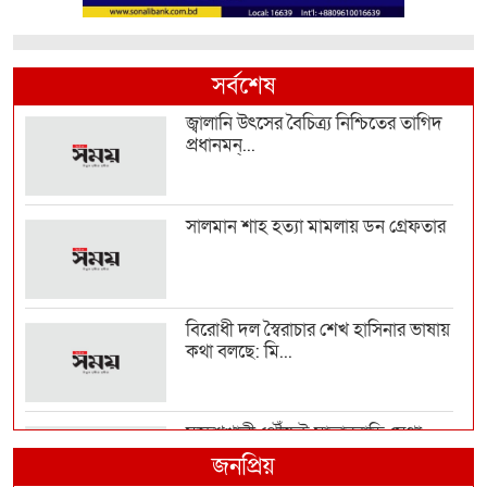
সর্বশেষ
জ্বালানি উৎসের বৈচিত্র্য নিশ্চিতের তাগিদ
প্রধানমন্...
সালমান শাহ হত্যা মামলায় ডন গ্রেফতার
বিরোধী দল স্বৈরাচার শেখ হাসিনার ভাষায়
কথা বলছে: মি...
মহেশখালী পৌঁছেই মাতারবাড়ি মেগা
প্রকল্প পরিদর্শনে প...
জনপ্রিয়