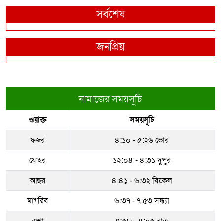
সর্বশেষ
জনপ্রিয়
নামাজের সময়সূচি
ওয়াক্ত
সময়সূচি
ফজর
৪:১০ - ৫:২৬ ভোর
যোহর
১২:০৪ - ৪:৩১ দুপুর
আছর
৪:৪১ - ৬:৩২ বিকেল
মাগরিব
৬:৩৭ - ৭:৫৩ সন্ধ্যা