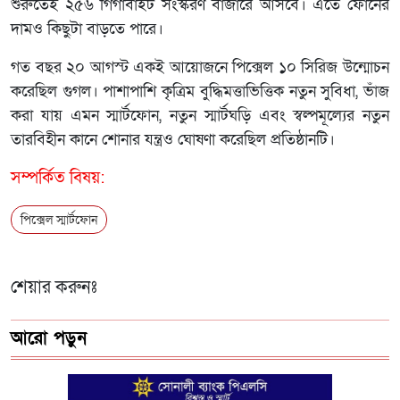
শুরুতেই ২৫৬ গিগাবাইট সংস্করণ বাজারে আসবে। এতে ফোনের
দামও কিছুটা বাড়তে পারে।
গত বছর ২০ আগস্ট একই আয়োজনে পিক্সেল ১০ সিরিজ উন্মোচন
করেছিল গুগল। পাশাপাশি কৃত্রিম বুদ্ধিমত্তাভিত্তিক নতুন সুবিধা, ভাঁজ
করা যায় এমন স্মার্টফোন, নতুন স্মার্টঘড়ি এবং স্বল্পমূল্যের নতুন
তারবিহীন কানে শোনার যন্ত্রও ঘোষণা করেছিল প্রতিষ্ঠানটি।
সম্পর্কিত বিষয়:
পিক্সেল স্মার্টফোন
শেয়ার করুনঃ
আরো পড়ুন