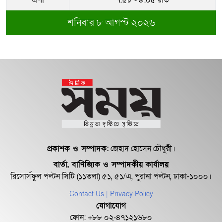
এশা
৭:৫৮ - ৪:০৫ রাত
শনিবার ৮ আগস্ট ২০২৬
প্রকাশক ও সম্পাদক:
জেহাদ হোসেন চৌধুরী।
বার্তা, বাণিজ্যিক ও সম্পাদকীয় কার্যালয়
রিসোর্সফুল পল্টন সিটি (১১তলা) ৫১, ৫১/এ, পুরানা পল্টন, ঢাকা-১০০০।
Contact Us
| Privacy Policy
যোগাযোগ
ফোন: +৮৮ ০২-৪৭১২১৬৮০