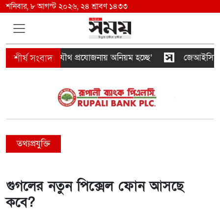
শনিবার, ৮ আগস্ট ২০২৬, ২৪ শ্রাবণ ১৪৩৩
 ভবন মালিকদের যৌথ প্রযোজনায় অনিয়ম হচ্ছে’
জেআইসিতে আট
তথ্যপ্রযুক্তি
গুগলের নতুন পিক্সেল ফোন আসছে
কবে?