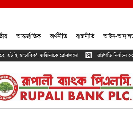
তীয়
আন্তর্জাতিক
অর্থনীতি
রাজনীতি
আইন-আদাল
এটাই স্বাভাবিক’; জর্জিনাকে রোনালদো
রাষ্ট্রপতি নির্বাচন ২০ 