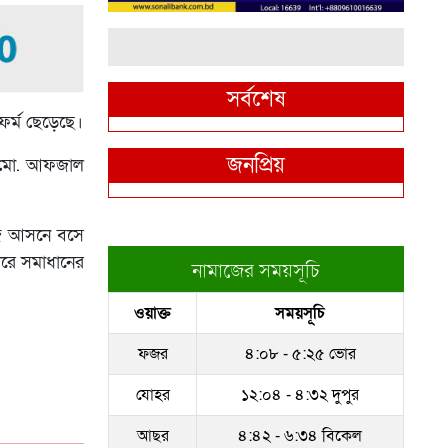
সর্বশেষ
টফর্ম ছেড়েছে।
জনপ্রিয়
ি) মো. আফজাল
নিজ আসনে বসে
ীরে সমাধানের
নামাজের সময়সূচি
ওয়াক্ত
সময়সূচি
ফজর
৪:০৮ - ৫:২৫ ভোর
যোহর
১২:০৪ - ৪:৩২ দুপুর
আছর
৪:৪২ - ৬:৩৪ বিকেল