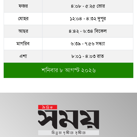
ফজর
৪:০৮ - ৫:২৫ ভোর
যোহর
১২:০৪ - ৪:৩২ দুপুর
আছর
৪:৪২ - ৬:৩৪ বিকেল
মাগরিব
৬:৩৯ - ৭:৫৬ সন্ধ্যা
এশা
৮:০১ - ৪:০৩ রাত
শনিবার ৮ আগস্ট ২০২৬