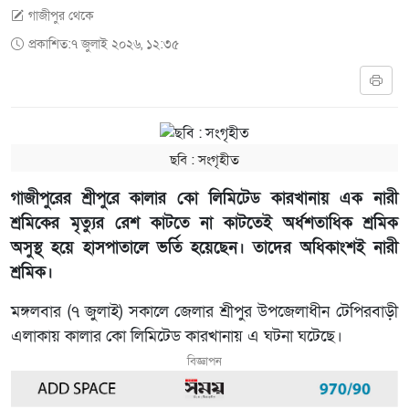
গাজীপুর থেকে
প্রকাশিত:৭ জুলাই ২০২৬, ১২:৩৫
ছবি ‍: সংগৃহীত
গাজীপুরের শ্রীপুরে কালার কো লিমিটেড কারখানায় এক নারী
শ্রমিকের মৃত্যুর রেশ কাটতে না কাটতেই অর্ধশতাধিক শ্রমিক
অসুস্থ হয়ে হাসপাতালে ভর্তি হয়েছেন। তাদের অধিকাংশই নারী
শ্রমিক।
মঙ্গলবার (৭ জুলাই) সকালে জেলার শ্রীপুর উপজেলাধীন টেপিরবাড়ী
এলাকায় কালার কো লিমিটেড কারখানায় এ ঘটনা ঘটেছে।
বিজ্ঞাপন