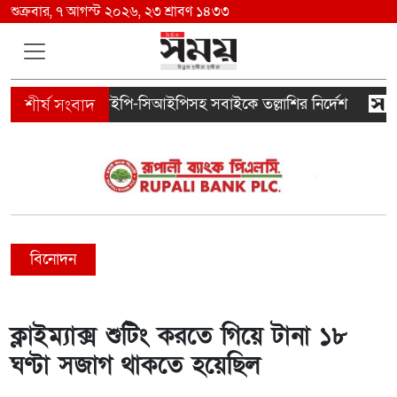
শুক্রবার, ৭ আগস্ট ২০২৬, ২৩ শ্রাবণ ১৪৩৩
িমানবন্দরে ভিআইপি-সিআইপিসহ সবাইকে তল্লাশির নির্দেশ
‘ম
বিনোদন
ক্লাইম্যাক্স শুটিং করতে গিয়ে টানা ১৮
ঘণ্টা সজাগ থাকতে হয়েছিল