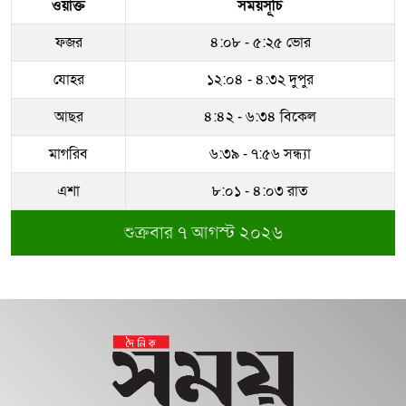
ওয়াক্ত
সময়সূচি
ফজর
৪:০৮ - ৫:২৫ ভোর
যোহর
১২:০৪ - ৪:৩২ দুপুর
আছর
৪:৪২ - ৬:৩৪ বিকেল
মাগরিব
৬:৩৯ - ৭:৫৬ সন্ধ্যা
এশা
৮:০১ - ৪:০৩ রাত
শুক্রবার ৭ আগস্ট ২০২৬