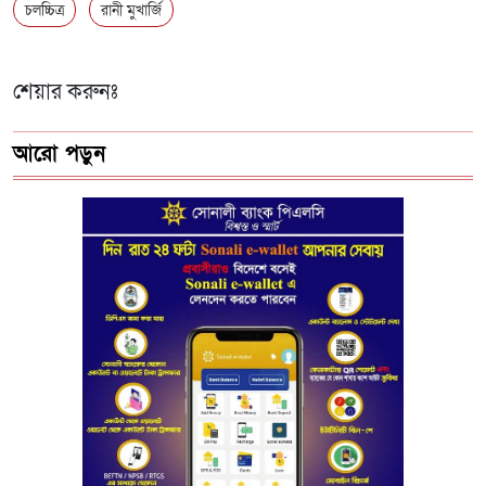
চলচ্চিত্র
রানী মুখার্জি
শেয়ার করুনঃ
আরো পড়ুন