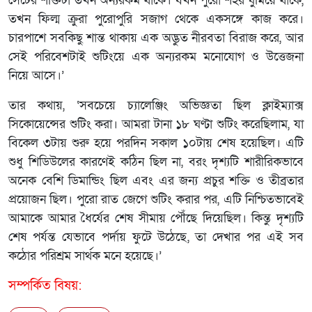
সেটের শক্তিটা তখন অন্যরকম থাকে। যখন পুরো শহর ঘুমিয়ে থাকে,
তখন ফিল্ম ক্রুরা পুরোপুরি সজাগ থেকে একসঙ্গে কাজ করে।
চারপাশে সবকিছু শান্ত থাকায় এক অদ্ভুত নীরবতা বিরাজ করে, আর
সেই পরিবেশটাই শুটিংয়ে এক অন্যরকম মনোযোগ ও উত্তেজনা
নিয়ে আসে।’
তার কথায়, ‘সবচেয়ে চ্যালেঞ্জিং অভিজ্ঞতা ছিল ক্লাইম্যাক্স
সিকোয়েন্সের শুটিং করা। আমরা টানা ১৮ ঘণ্টা শুটিং করেছিলাম, যা
বিকেল ৩টায় শুরু হয়ে পরদিন সকাল ১০টায় শেষ হয়েছিল। এটি
শুধু শিডিউলের কারণেই কঠিন ছিল না, বরং দৃশ্যটি শারীরিকভাবে
অনেক বেশি ডিমান্ডিং ছিল এবং এর জন্য প্রচুর শক্তি ও তীব্রতার
প্রয়োজন ছিল। পুরো রাত জেগে শুটিং করার পর, এটি নিশ্চিতভাবেই
আমাকে আমার ধৈর্যের শেষ সীমায় পৌঁছে দিয়েছিল। কিন্তু দৃশ্যটি
শেষ পর্যন্ত যেভাবে পর্দায় ফুটে উঠেছে, তা দেখার পর এই সব
কঠোর পরিশ্রম সার্থক মনে হয়েছে।’
সম্পর্কিত বিষয়: