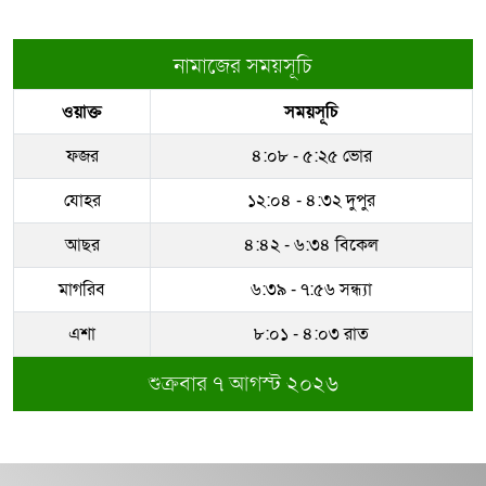
নামাজের সময়সূচি
ওয়াক্ত
সময়সূচি
ফজর
৪:০৮ - ৫:২৫ ভোর
যোহর
১২:০৪ - ৪:৩২ দুপুর
আছর
৪:৪২ - ৬:৩৪ বিকেল
মাগরিব
৬:৩৯ - ৭:৫৬ সন্ধ্যা
এশা
৮:০১ - ৪:০৩ রাত
শুক্রবার ৭ আগস্ট ২০২৬