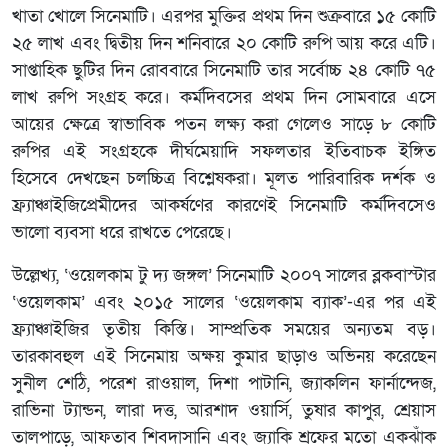
খাতা খোলে সিনেমাটি। এরপর মুক্তির প্রথম দিন শুক্রবারে ১৫ কোটি
২৫ লাখ এবং দ্বিতীয় দিন শনিবারে ২০ কোটি রুপি আয় করে এটি।
সাপ্তাহিক ছুটির দিন রোববারে সিনেমাটি তার সর্বোচ্চ ২৪ কোটি ৭৫
লাখ রুপি সংগ্রহ করে। কর্মদিবসের প্রথম দিন সোমবারে এসে
আয়ের ক্ষেত্রে স্বাভাবিক পতন লক্ষ্য করা গেলেও সাড়ে ৮ কোটি
রুপির এই সংগ্রহকে দীর্ঘমেয়াদি সফলতার ইতিবাচক ইঙ্গিত
হিসেবে দেখছেন চলচ্চিত্র বিশ্লেষকরা। মূলত পারিবারিক দর্শক ও
ফ্র্যাঞ্চাইজিপ্রেমীদের আকর্ষণের কারণেই সিনেমাটি কর্মদিবসেও
ভালো ব্যবসা ধরে রাখতে পেরেছে।
উল্লেখ্য, ‘ওয়েলকাম টু দ্য জঙ্গল’ সিনেমাটি ২০০৭ সালের ব্লকবাস্টার
‘ওয়েলকাম’ এবং ২০১৫ সালের ‘ওয়েলকাম ব্যাক’-এর পর এই
ফ্র্যাঞ্চাইজির তৃতীয় কিস্তি। সাম্প্রতিক সময়ের অন্যতম বড়।
তারকাবহুল এই সিনেমায় অক্ষয় কুমার ছাড়াও অভিনয় করেছেন
সুনীল শেঠি, পরেশ রাওয়াল, দিশা পাটানি, জ্যাকলিন ফার্নান্দেজ,
রাভিনা ট্যান্ডন, লারা দত্ত, আরশাদ ওয়ার্সি, তুষার কাপুর, শ্রেয়াস
তালপাড়ে, আফতাব শিবদাসানি এবং জ্যাকি শ্রফের মতো একঝাঁক