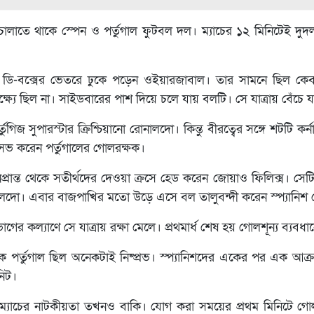
চালাতে থাকে স্পেন ও পর্তুগাল ফুটবল দল। ম্যাচের ১২ মিনিটেই 
ে ডি-বক্সের ভেতরে ঢুকে পড়েন ওইয়ারজাবাল। তার সামনে ছিল কেবল
ষ্যে ছিল না। সাইডবারের পাশ দিয়ে চলে যায় বলটি। সে যাত্রায় বেঁচে যা
জ সুপারস্টার ক্রিশ্চিয়ানো রোনালদো। কিন্তু বীরত্বের সঙ্গে শটটি কর্
েভ করেন পর্তুগালের গোলরক্ষক।
প্রান্ত থেকে সতীর্থদের দেওয়া ক্রসে হেড করেন জোয়াও ফিলিক্স। সেট
লদো। এবার বাজপাখির মতো উড়ে এসে বল তালুবন্দী করেন স্প্যানিশ
াগের কল্যাণে সে যাত্রায় রক্ষা মেলে। প্রথমার্ধ শেষ হয় গোলশূন্য ব্যবধা
িকে পর্তুগাল ছিল অনেকটাই নিষ্প্রভ। স্প্যানিশদের একের পর এক আক
নিট।
ন্তু ম্যাচের নাটকীয়তা তখনও বাকি। যোগ করা সময়ের প্রথম মিনিটে 