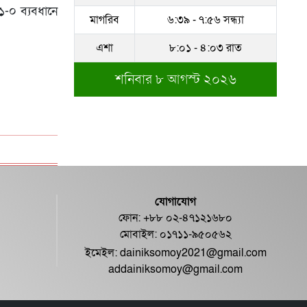
১-০ ব্যবধানে
মাগরিব
৬:৩৯ - ৭:৫৬ সন্ধ্যা
এশা
৮:০১ - ৪:০৩ রাত
শনিবার ৮ আগস্ট ২০২৬
যোগাযোগ
ফোন: +৮৮ ০২-৪৭১২১৬৮০
মোবাইল: ০১৭১১-৯৫০৫৬২
ইমেইল:
dainiksomoy2021@gmail.com
addainiksomoy@gmail.com