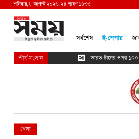
শনিবার, ৮ আগস্ট ২০২৬, ২৪ শ্রাবণ ১৪৩৩
সর্বশেষ
ই-পেপার
জা
ভারত-চীনের ওপর ১০০ শতাংশ শ
খেলা