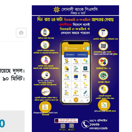
িয়েছে দুদল।
য় ৯০ মিনিট।