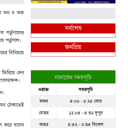
দুদল অন ও অফ
সর্বশেষ
 পর্তুগালের
য় পর্তুগাল।
জনপ্রিয়
নারের বিনিময়ে
ি ফিরিয়ে দেন
নামাজের সময়সূচি
 গোলরক্ষক।
ওয়াক্ত
সময়সূচি
নে।
ফজর
৪:০৮ - ৫:২৫ ভোর
্রমণ ঠেকাতেই
যোহর
১২:০৪ - ৪:৩২ দুপুর
আছর
৪:৪২ - ৬:৩৪ বিকেল
গোল করে বসেন