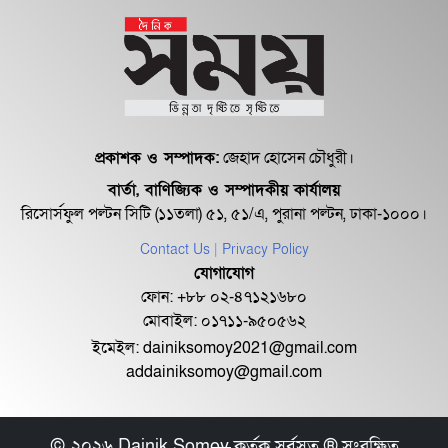
১৮ জুলাই সব মোবাইল গ্রাহকরা পাবেন
১ জিবি ফ্রি ইন্টারনেট
শেরে বাংলা বালিকা মহাবিদ্যালয়ে ‘নিয়ম
ভেঙে নিয়োগ পরিক্ষা’
প্রকাশক ও সম্পাদক:
জেহাদ হোসেন চৌধুরী।
বার্তা, বাণিজ্যিক ও সম্পাদকীয় কার্যালয়
রিসোর্সফুল পল্টন সিটি (১১তলা) ৫১, ৫১/এ, পুরানা পল্টন, ঢাকা-১০০০।
Contact Us
| Privacy Policy
যোগাযোগ
ফোন: +৮৮ ০২-৪৭১২১৬৮০
মোবাইল: ০১৭১১-৯৫০৫৬২
ইমেইল:
dainiksomoy2021@gmail.com
addainiksomoy@gmail.com
© ২০২৬ Dainik Somoy কর্তৃক সর্বসত্ব ® সংরক্ষিত