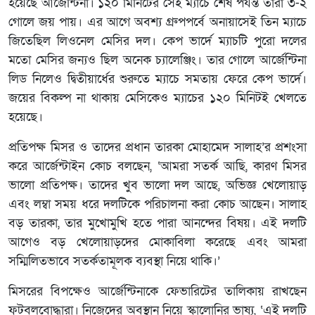
হয়েছে আর্জেন্টিনা। ১২০ মিনিটের সেই ম্যাচে শেষ পর্যন্ত তারা ৩-২
গোলে জয় পায়। এর আগে অবশ্য গ্রুপপর্বে অনায়াসেই তিন ম্যাচে
জিতেছিল লিওনেল মেসির দল। কেপ ভার্দে ম্যাচটি পুরো দলের
মতো মেসির জন্যও ছিল অনেক চ্যালেঞ্জিং। তার গোলে আর্জেন্টিনা
লিড নিলেও দ্বিতীয়ার্ধের শুরুতে ম্যাচে সমতায় ফেরে কেপ ভার্দে।
জয়ের বিকল্প না থাকায় মেসিকেও ম্যাচের ১২০ মিনিটই খেলতে
হয়েছে।
প্রতিপক্ষ মিসর ও তাদের প্রধান তারকা মোহামেদ সালাহ’র প্রশংসা
করে আর্জেন্টাইন কোচ বলছেন, ‘আমরা সতর্ক আছি, কারণ মিসর
ভালো প্রতিপক্ষ। তাদের খুব ভালো দল আছে, অভিজ্ঞ খেলোয়াড়
এবং লম্বা সময় ধরে দলটিকে পরিচালনা করা কোচ আছেন। সালাহ
বড় তারকা, তার মুখোমুখি হতে পারা আনন্দের বিষয়। এই দলটি
আগেও বড় খেলোয়াড়দের মোকাবিলা করেছে এবং আমরা
সম্মিলিতভাবে সতর্কতামূলক ব্যবস্থা নিয়ে থাকি।’
মিসরের বিপক্ষেও আর্জেন্টিনাকে ফেভারিটের তালিকায় রাখছেন
ফুটবলবোদ্ধারা। নিজেদের অবস্থান নিয়ে স্কালোনির ভাষ্য, ‘এই দলটি