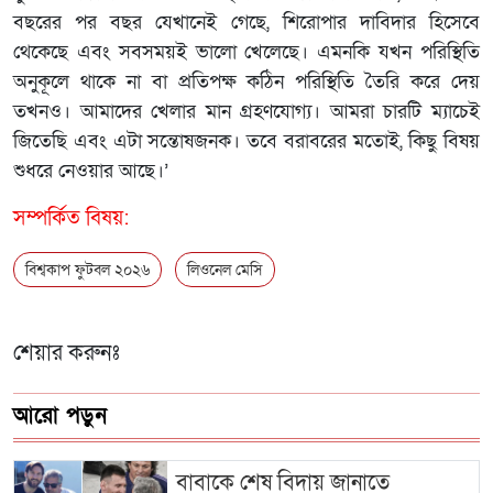
বছরের পর বছর যেখানেই গেছে, শিরোপার দাবিদার হিসেবে
থেকেছে এবং সবসময়ই ভালো খেলেছে। এমনকি যখন পরিস্থিতি
অনুকূলে থাকে না বা প্রতিপক্ষ কঠিন পরিস্থিতি তৈরি করে দেয়
তখনও। আমাদের খেলার মান গ্রহণযোগ্য। আমরা চারটি ম্যাচেই
জিতেছি এবং এটা সন্তোষজনক। তবে বরাবরের মতোই, কিছু বিষয়
শুধরে নেওয়ার আছে।’
সম্পর্কিত বিষয়:
বিশ্বকাপ ফুটবল ২০২৬
লিওনেল মেসি
শেয়ার করুনঃ
আরো পড়ুন
বাবাকে শেষ বিদায় জানাতে