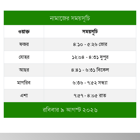
কুড়িগ্রামে বদলি
বলিউডে ডেঙ্গুর হানা, অসুস্থ অভিনেত্রীরা
নামাজের সময়সূচি
রাজউকের ইমারত পরিদর্শক বাপ্পিকে
ওয়াক্ত
সময়সূচি
জোন-৮ এ বদলী
মোবাইলে যেসব অ্যাপ থাকলে সাইবার
প্রতারণায় ফাঁসতে প...
ফজর
৪:১০ - ৫:২৬ ভোর
ধরাকে সরা জ্ঞান করেন উমেদার রানা
যোহর
১২:০৪ - ৪:৩১ দুপুর
কুলাউড়া সীমান্তে বিএসএফের গুলিতে
আছর
৪:৪১ - ৬:৩১ বিকেল
বাংলাদেশি যুবক নি...
মাগরিব
৬:৩৬ - ৭:৫২ সন্ধ্যা
সম্পদের পাহাড় গড়েছেন নকল নবিশ
আতাউর রহমান
এশা
৭:৫৭ - ৪:০৫ রাত
রবিবার ৯ আগস্ট ২০২৬
অবশেষে বরখাস্ত রাজউকের শফিউল্লাহ
বাবু