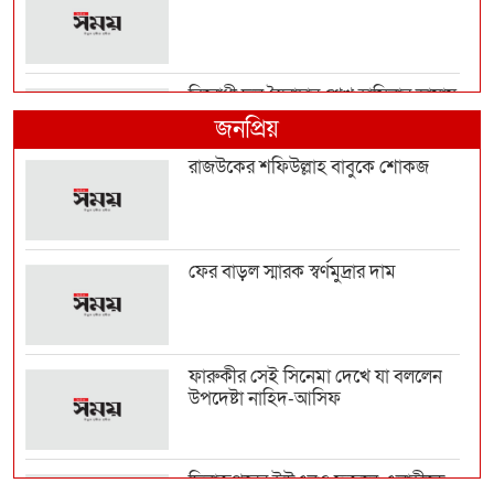
বিরোধী দল স্বৈরাচার শেখ হাসিনার ভাষায়
কথা বলছে: মি...
জনপ্রিয়
রাজউকের শফিউল্লাহ বাবুকে শোকজ
মহেশখালী পৌঁছেই মাতারবাড়ি মেগা
প্রকল্প পরিদর্শনে প...
ফের বাড়ল স্মারক স্বর্ণমুদ্রার দাম
ব্রাজিলে হেলিকপ্টার বিধ্বস্ত হয়ে নিহত ৪
ফারুকীর সেই সিনেমা দেখে যা বললেন
উপদেষ্টা নাহিদ-আসিফ
হাসিনা ইস্যুতে বাংলাদেশ-ভারত সম্পর্কে
টানাপোড়েন কি...
দিনাজপুরের ইউএনও ফজলে এলাহীকে