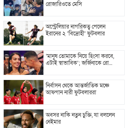
রোজারিওতে মেসি
অস্ট্রেলিয়ার নাগরিকত্ব পেলেন
ইরানের ২ ‘বিদ্রোহী’ ফুটবলার
‘মানুষ তোমাকে নিয়ে হিংসা করবে,
এটাই স্বাভাবিক’; জর্জিনাকে রো...
নির্বাসন থেকে আন্তর্জাতিক মঞ্চে
আফগান নারী ফুটবলাররা
অবসর নাকি নতুন চুক্তি, যা বললেন
নেইমার