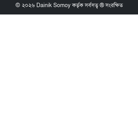
© ২০২৬ Dainik Somoy কর্তৃক সর্বসত্ব ® সংরক্ষিত