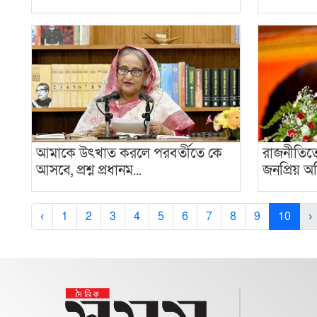
আমাকে উৎখাত করলে পরবর্তীতে কে
রাজনীতিত
আসবে, প্রশ্ন প্রধানম...
জনপ্রিয় 
‹
1
2
3
4
5
6
7
8
9
10
›