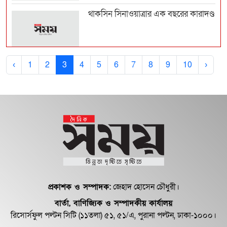
থাকসিন সিনাওয়াত্রার এক বছরের কারাদণ্ড
বিজয়ের কর্মীকে মারধরের অভিযোগ,
‹
1
2
3
4
5
6
7
8
9
10
›
অভিনেতাসহ ১০ জনের ব...
থালাপতি বিজয়ের চেয়েও বেশি ধনী তার
স্ত্রী সঙ্গীতা...
সিনেমা থেকে যেভাবে জনতার নায়ক
হলেন থালাপতি বিজয়
প্রকাশক ও সম্পাদক:
জেহাদ হোসেন চৌধুরী।
বার্তা, বাণিজ্যিক ও সম্পাদকীয় কার্যালয়
দেখবে শিশু নতুন আলো
রিসোর্সফুল পল্টন সিটি (১১তলা) ৫১, ৫১/এ, পুরানা পল্টন, ঢাকা-১০০০।