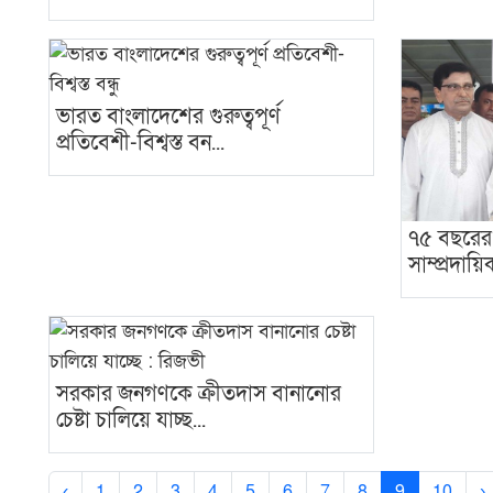
ভারত বাংলাদেশের গুরুত্বপূর্ণ
প্রতিবেশী-বিশ্বস্ত বন...
৭৫ বছরের 
সাম্প্রদায়ি
সরকার জনগণকে ক্রীতদাস বানানোর
চেষ্টা চালিয়ে যাচ্ছ...
‹
1
2
3
4
5
6
7
8
9
10
›