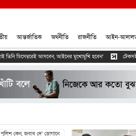
তীয়
আন্তর্জাতিক
অর্থনীতি
রাজনীতি
আইন-আদাল
িনি ডিসেম্বরেই আসবেন, আইনের মুখোমুখি হবেন’
টেকসই গণতন