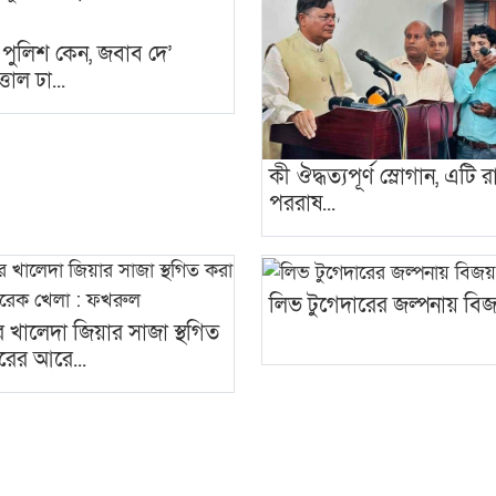
ে পুলিশ কেন, জবাব দে’
্তাল ঢা...
কী ঔদ্ধত্যপূর্ণ স্লোগান, এটি রা
পররাষ...
লিভ টুগেদারের জল্পনায় বিজ
 খালেদা জিয়ার সাজা স্থগিত
রের আরে...