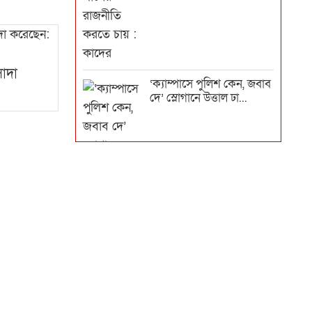
াদা
‘ক্যাম্পাসে পুলিশ কেন, জবাব
দে’ স্লোগানে উত্তাল ঢা...
কী ঔদ্ধত্যপূর্ণ স্লোগান, এটি
রাষ্ট্রবিরোধী : পররাষ...
দেশের বুক চিড়ে রেললাইন
স্থাপন স্বাধীনতাকে অবজ্ঞা :...
৬ মাস করে খালেদা জিয়ার
সাজা স্থগিত করা সরকারের