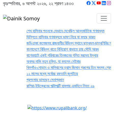
বৃহঃস্পতিবার, ৬ আগস্ট ২০২৬, ২২ শ্রাবণ ১৪৩৩
শেখ হাসিনার পতনকে যেভাবে দেখেছিল আন্তর্জাতিক গণমাধ্যম
দিল্লিতে হাসিনার গণমাধ্যমে ভাষণ নিয়ে যা বলছে ভারত
জবি-ঢাকা কলেজসহ রাজধানীর বিভিন্ন স্থানে ছাত্রদল-ছাত্রশিবির সংঘর্ষ
বাংলাদেশে বিভিন্ন খাতে বিনিয়োগ বাড়াতে চায় সৌদি আরব
‎বাগেরহাটে একই পরিবারের তিনজনের গলিত মরদেহ উদ্ধার
অবসর নাকি নতুন চুক্তি, যা বললেন নেইমার
খিলগাঁও-গোড়ান ও মালিবাগের ত্রাস জিসান গ্রুপের তিন সদস্য গ্রেপ্তার
১২ মাসের মধ্যে সর্বোচ্চ রফতানি জুলাইয়ে
প্রশংসায় ভাসছেন সেনাপ্রধান
রাশিয়া-ইউক্রেনের পাল্টাপাল্টি হামলায় একদিনে নিহত ২৬