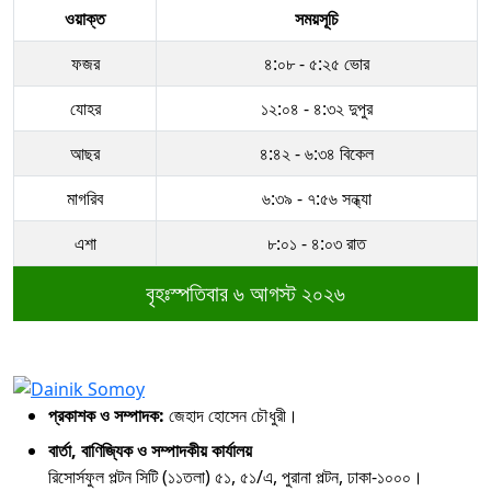
ওয়াক্ত
সময়সূচি
ফজর
৪:০৮ - ৫:২৫ ভোর
যোহর
১২:০৪ - ৪:৩২ দুপুর
আছর
৪:৪২ - ৬:৩৪ বিকেল
মাগরিব
৬:৩৯ - ৭:৫৬ সন্ধ্যা
এশা
৮:০১ - ৪:০৩ রাত
বৃহঃস্পতিবার ৬ আগস্ট ২০২৬
প্রকাশক ও সম্পাদক:
জেহাদ হোসেন চৌধুরী।
বার্তা, বাণিজ্যিক ও সম্পাদকীয় কার্যালয়
রিসোর্সফুল পল্টন সিটি (১১তলা) ৫১, ৫১/এ, পুরানা পল্টন, ঢাকা-১০০০।