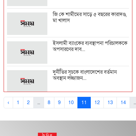
জি কে শামীমের সাড়ে ৫ বছরের কারাদণ্ড,
মা খালাস
ইসলামী ব্যাংকের ব্যবস্থাপনা পরিচালককে
অপসারণের দাব...
দুর্নীতির সূচকে বাংলাদেশের বর্তমান
অবস্থান লজ্জাজন...
দুর্নীতি করে অবসরে গেলেও ছাড় পাবেন
‹
1
2
...
8
9
10
11
12
13
14
..
না সরকারি কর্ম...
দুর্নীতি ও অনিয়ম : বিসিএসআইআরে
দুদকের অভিযান