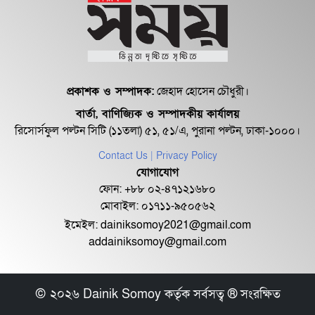
দুদক চেয়ারম্যানের নামে ফেসবুক-
হোয়াটঅ্যাপ আইডি খুলে...
প্রকাশক ও সম্পাদক:
জেহাদ হোসেন চৌধুরী।
বার্তা, বাণিজ্যিক ও সম্পাদকীয় কার্যালয়
স্ত্রীসহ যাত্রাবাড়ী থানার সাবেক ওসির
রিসোর্সফুল পল্টন সিটি (১১তলা) ৫১, ৫১/এ, পুরানা পল্টন, ঢাকা-১০০০।
দেশত্যাগে নি...
Contact Us
| Privacy Policy
যোগাযোগ
ক্রয় প্রক্রিয়াতে সচেতন হলে দুর্নীতি
ফোন: +৮৮ ০২-৪৭১২১৬৮০
অনেকাংশে কমে য...
মোবাইল: ০১৭১১-৯৫০৫৬২
ইমেইল:
dainiksomoy2021@gmail.com
addainiksomoy@gmail.com
বেনজীরকে গ্রেপ্তারে ইন্টারপোলে রেড
অ্যালার্ট জারিত...
© ২০২৬ Dainik Somoy কর্তৃক সর্বসত্ব ® সংরক্ষিত