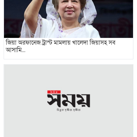
জিয়া অরফানেজ ট্রাস্ট মামলায় খালেদা জিয়াসহ সব
আসামি...