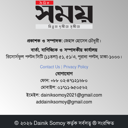
দেবেন না, পুলিশ...
লন্ডনের ফ্ল্যাটের উৎস সম্পর্কে অবগত
ছিলেন না টিউলি...
প্রকাশক ও সম্পাদক:
জেহাদ হোসেন চৌধুরী।
বার্তা, বাণিজ্যিক ও সম্পাদকীয় কার্যালয়
জিয়া অরফানেজ ট্রাস্ট মামলায় খালেদা
রিসোর্সফুল পল্টন সিটি (১১তলা) ৫১, ৫১/এ, পুরানা পল্টন, ঢাকা-১০০০।
জিয়াসহ সব আসামি...
Contact Us
| Privacy Policy
যোগাযোগ
টিউলিপকে এবার দায়িত্ব থেকে সরে
ফোন: +৮৮ ০২-৪৭১২১৬৮০
যাওয়ার দাবি দুর্নীত...
মোবাইল: ০১৭১১-৯৫০৫৬২
ইমেইল:
dainiksomoy2021@gmail.com
addainiksomoy@gmail.com
সেই মতিউরের আরো ১২৪ কোটি টাকার
অবৈধ সম্পদ
© ২০২৬ Dainik Somoy কর্তৃক সর্বসত্ব ® সংরক্ষিত