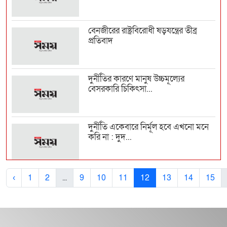
বেনজীরের রাষ্ট্রবিরোধী ষড়যন্ত্রের তীব্র
প্রতিবাদ
দুর্নীতির কারণে মানুষ উচ্চমূল্যের
বেসরকারি চিকিৎসা...
দুর্নীতি একেবারে নির্মূল হবে এখনো মনে
করি না : দুদ...
জোরালো হচ্ছে টিউলিপের এমপি পদ
‹
1
2
...
9
10
11
12
13
14
15
ছাড়ার দাবি
আমার নামে কেউ অনৈতিক সুবিধা চাইলে