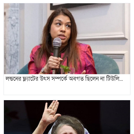
লন্ডনের ফ্ল্যাটের উৎস সম্পর্কে অবগত ছিলেন না টিউলি...