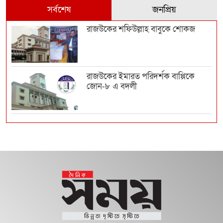
সর্বশেষ
জনপ্রিয়
রাজউকের শফিউল্লাহ বাবুকে শোকজ
রাজউকের ইমারত পরিদর্শক বাপ্পিকে
জোন-৮ এ বদলী