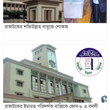
রাজউকের শফিউল্লাহ বাবুকে শোকজ
রাজউকের ইমারত পরিদর্শক বাপ্পিকে জোন-৮ এ বদলী