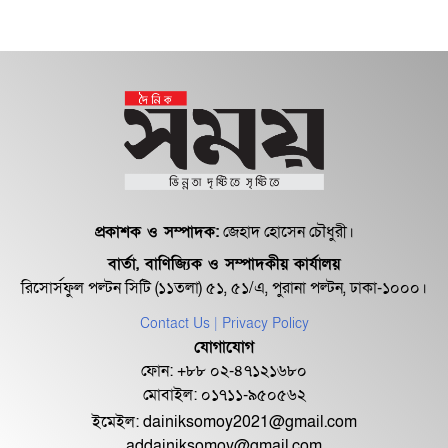
ক্যান্সারের যন্ত্রণা ভুলে মালদ্বীপে হিনা খান
মানসিক যন্ত্রণা, কঠিন পদক্ষেপ নিলেন হিনা
খান
আল্লাহ দয়া করুন আমাকে, ক্যানসার
প্রকাশক ও সম্পাদক:
জেহাদ হোসেন চৌধুরী।
আক্রান্ত অভিনেত্রী...
বার্তা, বাণিজ্যিক ও সম্পাদকীয় কার্যালয়
রিসোর্সফুল পল্টন সিটি (১১তলা) ৫১, ৫১/এ, পুরানা পল্টন, ঢাকা-১০০০।
ফের ক্যানসারে আক্রান্ত জনপ্রিয় অভিনেত্রী
Contact Us
| Privacy Policy
যোগাযোগ
ফোন: +৮৮ ০২-৪৭১২১৬৮০
মোবাইল: ০১৭১১-৯৫০৫৬২
ইমেইল:
dainiksomoy2021@gmail.com
addainiksomoy@gmail.com